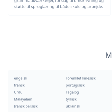
grammatikværktøjer, forslag til omskrivning og
støtte til sproglæring til både skole og arbejde.
M
engelsk
Forenklet kinesisk
fransk
portugisisk
Urdu
Tagalog
Malayalam
tyrkisk
Iransk persisk
ukrainsk