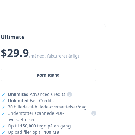
Ultimate
$29.9
/måned, faktureret årligt
Kom Igang
Unlimited
Advanced Credits
i
Unlimited
Fast Credits
30 billede-til-billede-oversættelser/dag
Understøtter scannede PDF-
i
oversættelser
Op til
150,000
tegn på én gang
Upload filer op til
100 MB