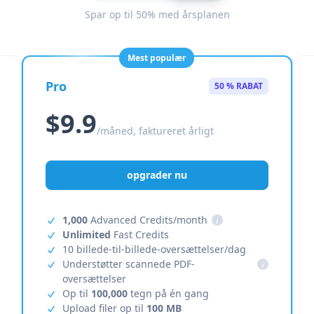
Spar op til 50% med årsplanen
Mest populær
Pro
50 % RABAT
$9.9
/måned, faktureret årligt
opgrader nu
1,000
Advanced Credits/month
i
Unlimited
Fast Credits
10 billede-til-billede-oversættelser/dag
Understøtter scannede PDF-
i
oversættelser
Op til
100,000
tegn på én gang
Upload filer op til
100 MB