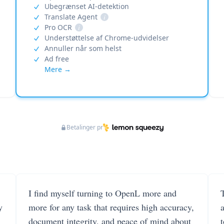
Ubegrænset AI-detektion
Translate Agent
i
Pro OCR
i
Understøttelse af Chrome-udvidelser
Annuller når som helst
Ad free
Mere →
Betalinger pr
I find myself turning to OpenL more and
T
y
more for any task that requires high accuracy,
document integrity, and peace of mind about