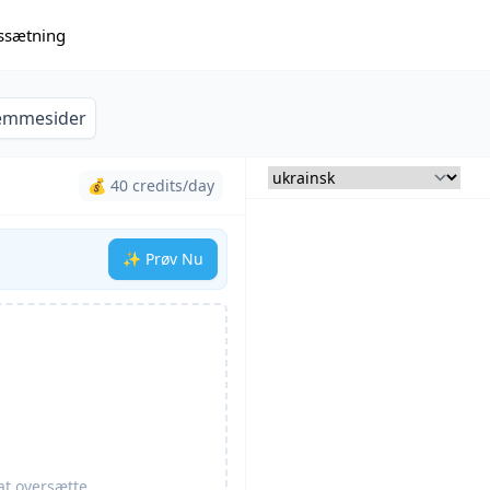
issætning
emmesider
💰 40 credits/day
✨ Prøv Nu
at oversætte