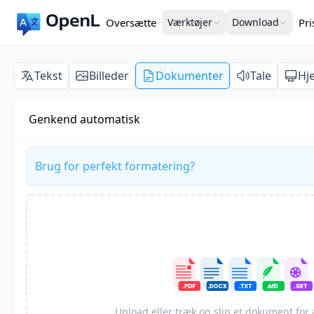
Oversætte
Værktøjer
Download
Pr
Tekst
Billeder
Dokumenter
Tale
Hj
Genkend automatisk
Brug for perfekt formatering?
Upload eller træk og slip et dokument for 