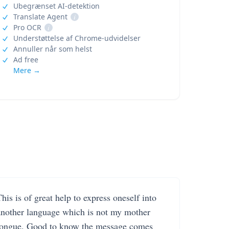
Ubegrænset AI-detektion
Translate Agent
i
Pro OCR
i
Understøttelse af Chrome-udvidelser
Annuller når som helst
Ad free
Mere →
his is of great help to express oneself into
another language which is not my mother
tongue. Good to know the message comes