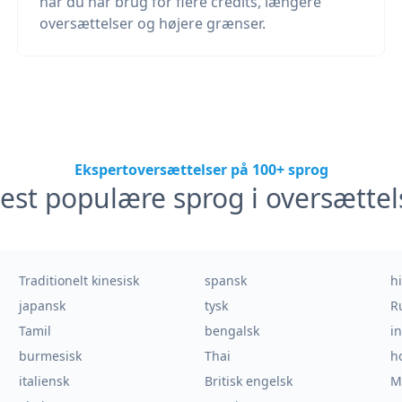
når du har brug for flere credits, længere
oversættelser og højere grænser.
Ekspertoversættelser på 100+ sprog
est populære sprog i oversættel
Traditionelt kinesisk
spansk
h
japansk
tysk
R
Tamil
bengalsk
i
burmesisk
Thai
h
italiensk
Britisk engelsk
M