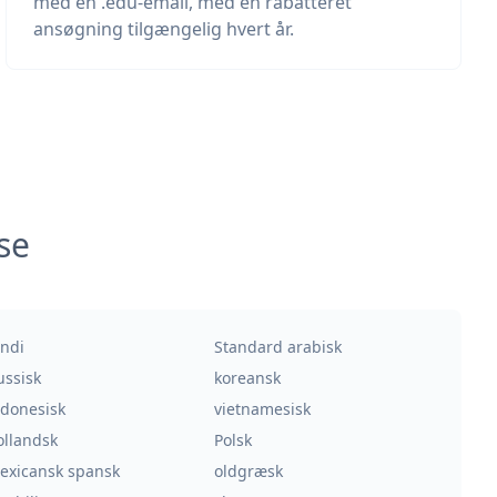
med en .edu-email, med én rabatteret
ansøgning tilgængelig hvert år.
se
indi
Standard arabisk
ussisk
koreansk
ndonesisk
vietnamesisk
ollandsk
Polsk
exicansk spansk
oldgræsk