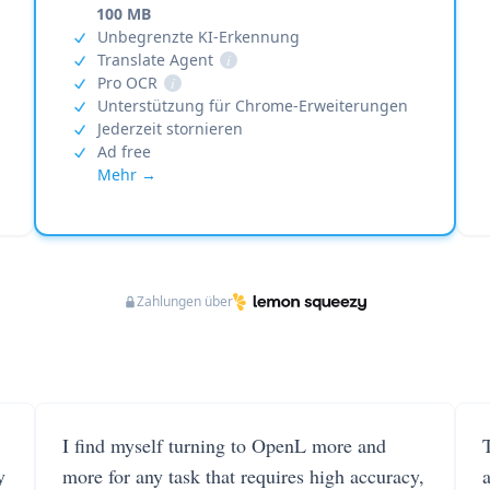
100 MB
Unbegrenzte KI-Erkennung
Translate Agent
i
Pro OCR
i
Unterstützung für Chrome-Erweiterungen
Jederzeit stornieren
Ad free
Mehr →
Zahlungen über
I find myself turning to OpenL more and
T
y
more for any task that requires high accuracy,