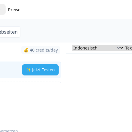
Preise
bseiten
💰 40 credits/day
✨ Jetzt Testen
bersetzen