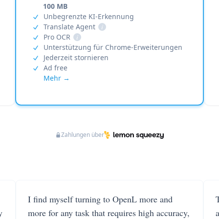
100 MB
Unbegrenzte KI-Erkennung
Translate Agent
i
Pro OCR
i
Unterstützung für Chrome-Erweiterungen
Jederzeit stornieren
Ad free
Mehr →
Zahlungen über
I find myself turning to OpenL more and
T
y
more for any task that requires high accuracy,