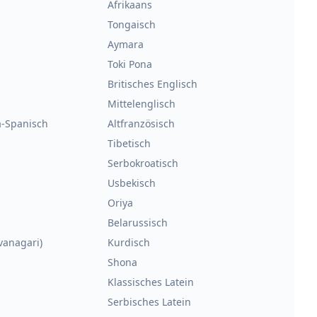
Afrikaans
Tongaisch
Aymara
Toki Pona
Britisches Englisch
Mittelenglisch
a-Spanisch
Altfranzösisch
Tibetisch
Serbokroatisch
Usbekisch
Oriya
Belarussisch
vanagari)
Kurdisch
Shona
Klassisches Latein
Serbisches Latein