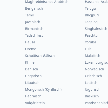
Maghrebinisches Arabisch
Hassania-Arab
Bengalisch
Telugu
Tamil
Bhojpuri
Javanisch
Tagalog
Birmanisch
Singhalesisch
Tadschikisch
Paschtu
Hausa
Yoruba
Oromo
Fula
Schottisch-Gälisch
Malaiisch
Khmer
Luxemburgisc
Dänisch
Norwegisch
Ungarisch
Griechisch
Litauisch
Lettisch
Mongolisch (Kyrillisch)
Uigurisch
Hebräisch
Baskisch
Vulgärlatein
Pandschabisc