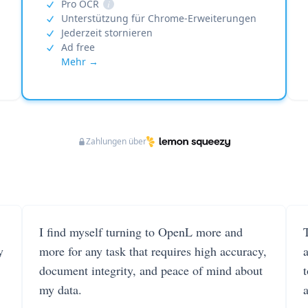
Pro OCR
i
Unterstützung für Chrome-Erweiterungen
Jederzeit stornieren
Ad free
Mehr →
Zahlungen über
I find myself turning to OpenL more and
T
y
more for any task that requires high accuracy,
document integrity, and peace of mind about
my data.