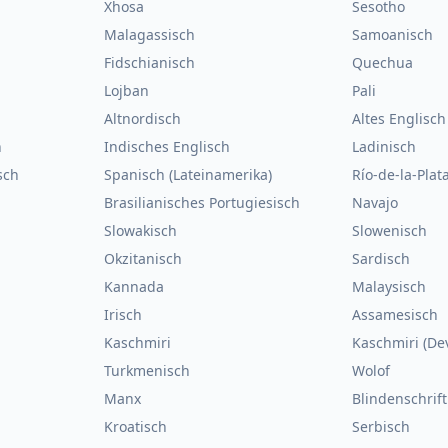
Xhosa
Sesotho
Malagassisch
Samoanisch
Fidschianisch
Quechua
Lojban
Pali
Altnordisch
Altes Englisch
h
Indisches Englisch
Ladinisch
sch
Spanisch (Lateinamerika)
Río-de-la-Plat
Brasilianisches Portugiesisch
Navajo
Slowakisch
Slowenisch
Okzitanisch
Sardisch
Kannada
Malaysisch
Irisch
Assamesisch
Kaschmiri
Kaschmiri (De
Turkmenisch
Wolof
Manx
Blindenschrift
Kroatisch
Serbisch