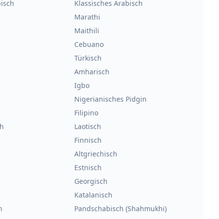
isch
Klassisches Arabisch
Marathi
Maithili
Cebuano
Türkisch
Amharisch
Igbo
Nigerianisches Pidgin
Filipino
h
Laotisch
Finnisch
Altgriechisch
Estnisch
Georgisch
Katalanisch
h
Pandschabisch (Shahmukhi)