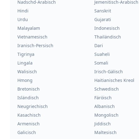
Nadschd-Arabisch
Jemenitisch-Arabisch
Hindi
Sanskrit
Urdu
Gujarati
Malayalam
Indonesisch
Vietnamesisch
Thailändisch
Iranisch-Persisch
Dari
Tigrinya
Suaheli
Lingala
Somali
Walisisch
Irisch-Gälisch
Hmong
Haitianisches Kreol
Bretonisch
Schwedisch
Isländisch
Färöisch
Neugriechisch
Albanisch
Kasachisch
Mongolisch
Armenisch
Jiddisch
Galicisch
Maltesisch