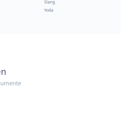
Slang
Yoda
en
okumente