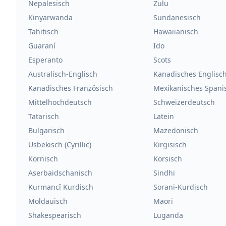
Nepalesisch
Zulu
Kinyarwanda
Sundanesisch
Tahitisch
Hawaiianisch
Guaraní
Ido
Esperanto
Scots
Australisch-Englisch
Kanadisches Englisc
Kanadisches Französisch
Mexikanisches Spani
Mittelhochdeutsch
Schweizerdeutsch
Tatarisch
Latein
Bulgarisch
Mazedonisch
Usbekisch (Cyrillic)
Kirgisisch
Kornisch
Korsisch
Aserbaidschanisch
Sindhi
Kurmancî Kurdisch
Sorani-Kurdisch
Moldauisch
Maori
Shakespearisch
Luganda