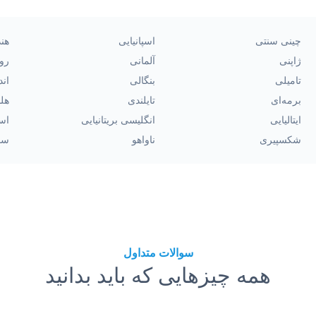
چینی سنتی
اسپانیایی
هن
ژاپنی
آلمانی
رو
تامیلی
بنگالی
اند
برمه‌ای
تایلندی
هل
ایتالیایی
انگلیسی بریتانیایی
اسپ
شکسپیری
ناواهو
سو
سوالات متداول
همه چیزهایی که باید بدانید