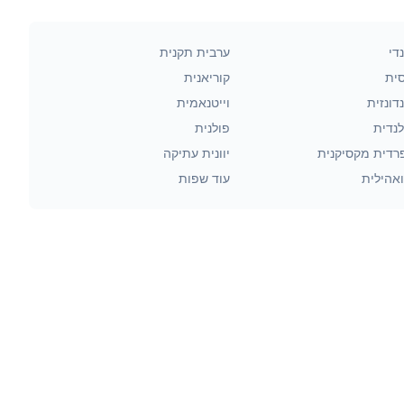
די
ערבית תקנית
סית
קוריאנית
דונזית
וייטנאמית
לנדית
פולנית
רדית מקסיקנית
יוונית עתיקה
אהילית
עוד שפות