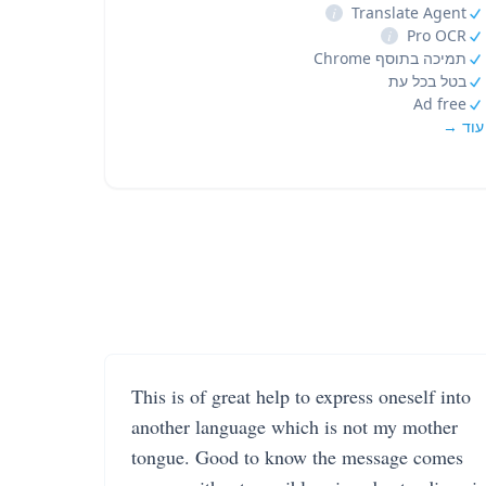
i
Translate Agent
i
Pro OCR
תמיכה בתוסף Chrome
בטל בכל עת
Ad free
עוד →
This is of great help to express oneself into
another language which is not my mother
tongue. Good to know the message comes