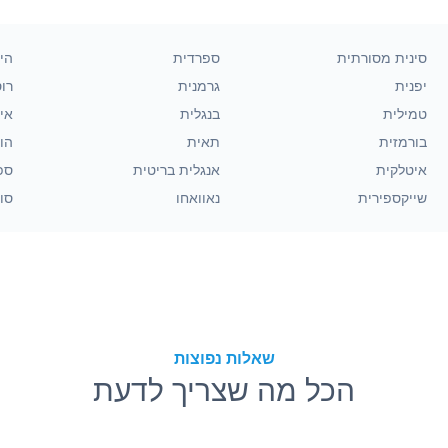
סינית מסורתית
ספרדית
הינ
יפנית
גרמנית
רו
טמילית
בנגלית
אינ
בורמזית
תאית
הו
איטלקית
אנגלית בריטית
ספ
שייקספירית
נאוואחו
סוו
שאלות נפוצות
הכל מה שצריך לדעת