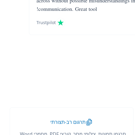
across without possible misunderstandings i
communication. Great tool!
Trustpilot
תרגום רב-תצורתי
תרגמו תמונות, צילומי מסך, קובצי PDF, מסמכי Word