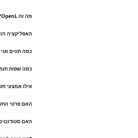
מה זה OpenL?
האפליקציה הזא
כמה תווים אני
כמה שפות תומך nL Translate
אילו אמצעי תש
האם פרטי התש
האם סטודנטים 