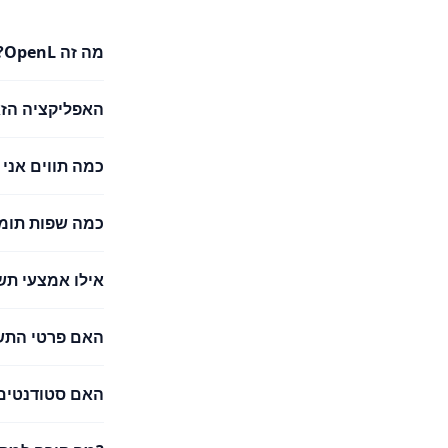
מה זה OpenL?
האפליקציה הזא
כמה תווים אני
כמה שפות תומך nL Translate
אילו אמצעי תש
האם פרטי התש
האם סטודנטים 