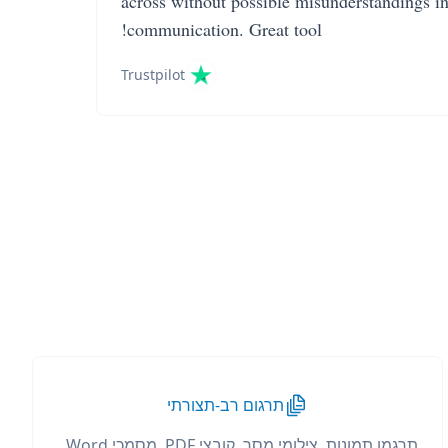
across without possible misunderstandings i
communication. Great tool!
Trustpilot
תרגום רב-תצורתי
תרגמו תמונות, צילומי מסך, קובצי PDF, מסמכי Word