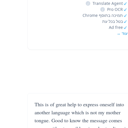
i
Translate Agent
i
Pro OCR
תמיכה בתוסף Chrome
בטל בכל עת
Ad free
עוד →
This is of great help to express oneself into
another language which is not my mother
tongue. Good to know the message comes