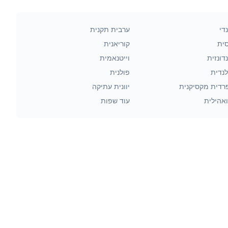
די
ערבית תקנית
סית
קוריאנית
דונזית
וייטנאמית
לנדית
פולנית
רדית מקסיקנית
יוונית עתיקה
אהילית
עוד שפות