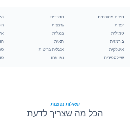
סינית מסורתית
ספרדית
הינ
יפנית
גרמנית
רו
טמילית
בנגלית
אינ
בורמזית
תאית
הו
איטלקית
אנגלית בריטית
ספ
שייקספירית
נאוואחו
סוו
שאלות נפוצות
הכל מה שצריך לדעת