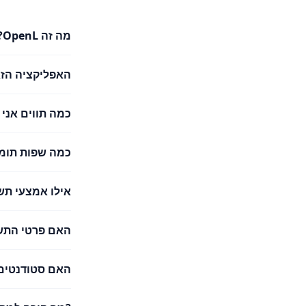
מה זה OpenL?
האפליקציה הזא
כמה תווים אני
כמה שפות תומך nL Translate
אילו אמצעי תש
האם פרטי התש
האם סטודנטים 