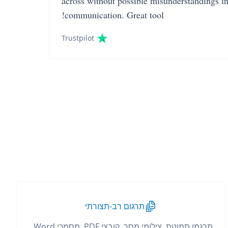
across without possible misunderstandings i
communication. Great tool!
Trustpilot
תרגום רב-תצורתי
תרגמו תמונות, צילומי מסך, קובצי PDF, מסמכי Word