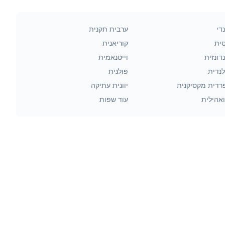
די
ערבית תקנית
סית
קוריאנית
דונזית
וייטנאמית
לנדית
פולנית
רדית מקסיקנית
יוונית עתיקה
אהילית
עוד שפות