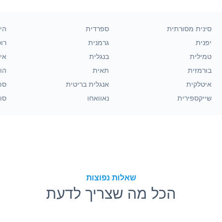
סינית מסורתית
ספרדית
הינ
יפנית
גרמנית
רו
טמילית
בנגלית
אינ
בורמזית
תאית
הו
איטלקית
אנגלית בריטית
ספ
שייקספירית
נאוואחו
סוו
שאלות נפוצות
הכל מה שצריך לדעת