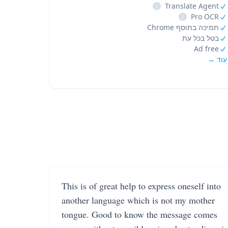
i
Translate Agent
i
Pro OCR
תמיכה בתוסף Chrome
בטל בכל עת
Ad free
עוד →
This is of great help to express oneself into
another language which is not my mother
tongue. Good to know the message comes