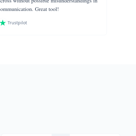
across without possible misunderstandings in
communication. Great tool!
Trustpilot