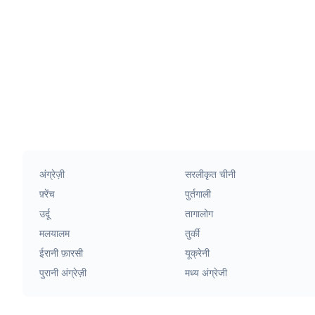
अंग्रेज़ी
सरलीकृत चीनी
फ़्रेंच
पुर्तगाली
उर्दू
तागालोग
मलयालम
तुर्की
ईरानी फ़ारसी
यूक्रेनी
पुरानी अंग्रेज़ी
मध्य अंग्रेजी