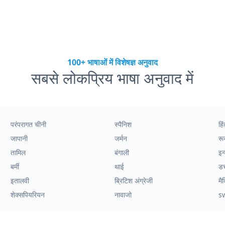
100+ भाषाओं में विशेषज्ञ अनुवाद
सबसे लोकप्रिय भाषा अनुवाद में
परंपरागत चीनी
स्पैनिश
हिं
जापानी
जर्मन
रू
तामिल
बंगाली
इन
बर्मी
थाई
ड
इतालवी
ब्रिटिश अंग्रेजी
मै
शेक्सपियरियन
नावाजो
s