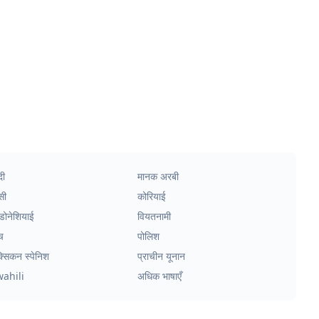
दी
मानक अरबी
सी
कोरियाई
्डोनेशियाई
वियतनामी
च
पोलिश
क्सिकन स्पेनिश
प्राचीन यूनान
wahili
अधिक भाषाएँ