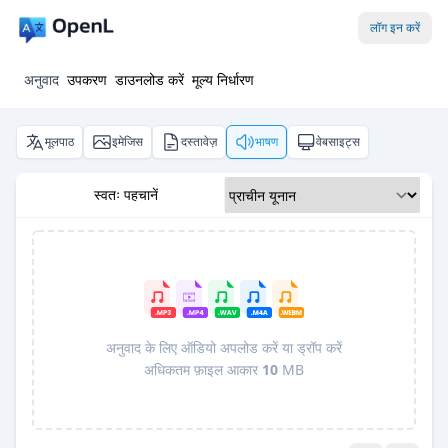
लॉग इन करें
अनुवाद
उपकरण
डाउनलोड करें
मूल्य निर्धारण
मूलपाठ
इमेजिस
दस्तावेज़
भाषण
वेबसाइट्स
स्वतः पहचानें
अनुवाद के लिए ऑडियो अपलोड करें या ड्रॉप करें
अधिकतम फ़ाइल आकार
10
MB
Pro