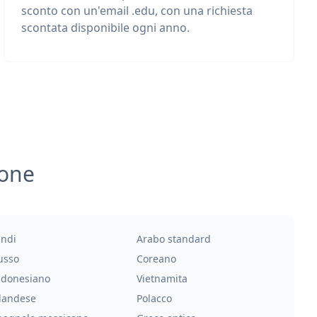
sconto con un'email .edu, con una richiesta
scontata disponibile ogni anno.
ione
indi
Arabo standard
usso
Coreano
ndonesiano
Vietnamita
landese
Polacco