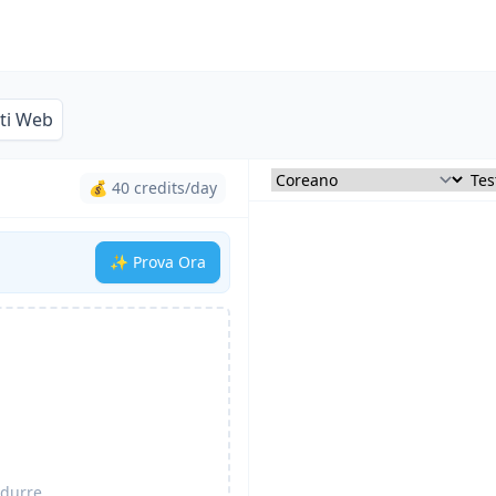
iti Web
💰 40 credits/day
✨ Prova Ora
adurre