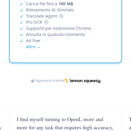
Carica file fino a
100 MB
Rilevamento AI illimitato
Translate Agent
i
Pro OCR
i
Supporto per estensione Chrome
Annulla in qualsiasi momento
Ad free
Altro →
Pagamenti tramite
I find myself turning to OpenL more and
T
y
more for any task that requires high accuracy,