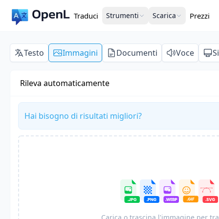
Traduci
Strumenti
Scarica
Prezzi
Testo
Immagini
Documenti
Voce
S
Rileva automaticamente
Hai bisogno di risultati migliori?
Carica o trascina l'immagine per tr