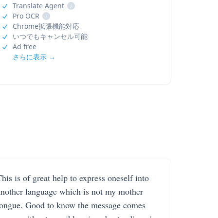
Translate Agent
i
Pro OCR
i
Chrome拡張機能対応
いつでもキャンセル可能
Ad free
さらに表示 →
his is of great help to express oneself into
another language which is not my mother
tongue. Good to know the message comes