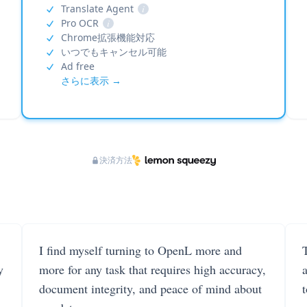
Translate Agent
i
Pro OCR
i
Chrome拡張機能対応
いつでもキャンセル可能
Ad free
さらに表示 →
決済方法
I find myself turning to OpenL more and
T
y
more for any task that requires high accuracy,
document integrity, and peace of mind about