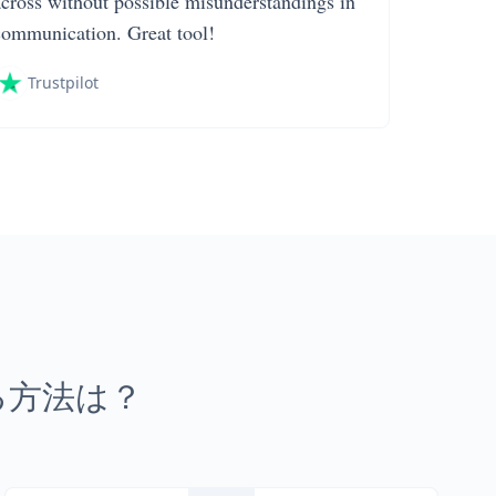
across without possible misunderstandings in
communication. Great tool!
Trustpilot
る方法は？