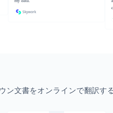
my data.
Skywork
ウン文書をオンラインで翻訳す