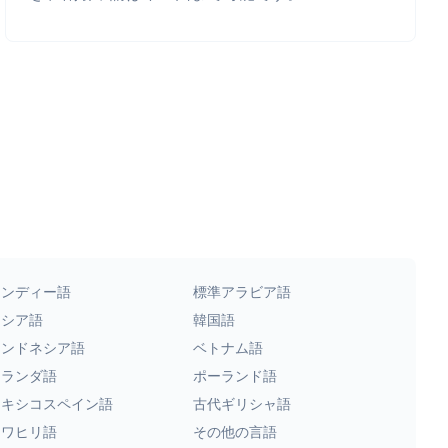
ヒンディー語
標準アラビア語
ロシア語
韓国語
インドネシア語
ベトナム語
オランダ語
ポーランド語
メキシコスペイン語
古代ギリシャ語
スワヒリ語
その他の言語