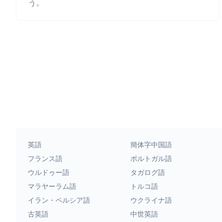
う。
英語
簡体字中国語
フランス語
ポルトガル語
ウルドゥー語
タガログ語
マラヤーラム語
トルコ語
イラン・ペルシア語
ウクライナ語
古英語
中世英語