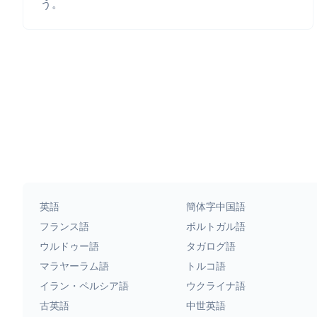
う。
英語
簡体字中国語
フランス語
ポルトガル語
ウルドゥー語
タガログ語
マラヤーラム語
トルコ語
イラン・ペルシア語
ウクライナ語
古英語
中世英語