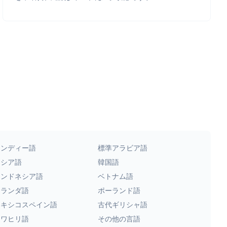
ヒンディー語
標準アラビア語
ロシア語
韓国語
インドネシア語
ベトナム語
オランダ語
ポーランド語
メキシコスペイン語
古代ギリシャ語
スワヒリ語
その他の言語