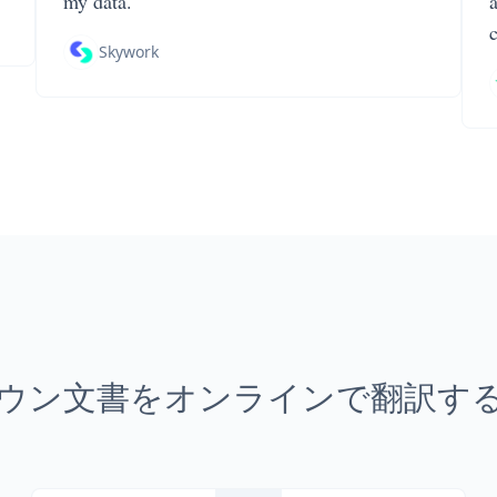
my data.
Skywork
ウン文書をオンラインで翻訳す