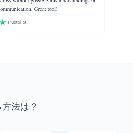
across without possible misunderstandings in
communication. Great tool!
Trustpilot
る方法は？