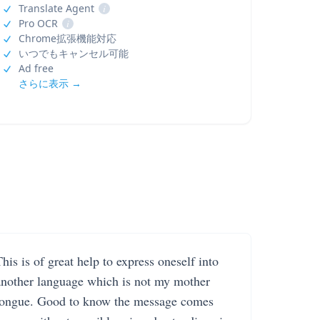
Translate Agent
i
Pro OCR
i
Chrome拡張機能対応
いつでもキャンセル可能
Ad free
さらに表示 →
his is of great help to express oneself into
another language which is not my mother
tongue. Good to know the message comes