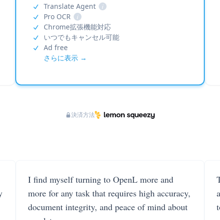
Translate Agent
i
Pro OCR
i
Chrome拡張機能対応
いつでもキャンセル可能
Ad free
さらに表示 →
決済方法
I find myself turning to OpenL more and
T
y
more for any task that requires high accuracy,
document integrity, and peace of mind about