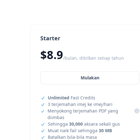
Starter
$8.9
/bulan, dibilkan setiap tahun
Mulakan
Unlimited
Fast Credits
3 terjemahan imej ke imej/hari
Menyokong terjemahan PDF yang
i
diimbas
Sehingga
30,000
aksara sekali gus
Muat naik fail sehingga
30 MB
Batalkan bila-bila masa