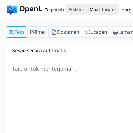
Terjemah
Alatan
Muat Turun
Harg
Teks
Imej
Dokumen
ucapan
Lama
Kesan secara automatik