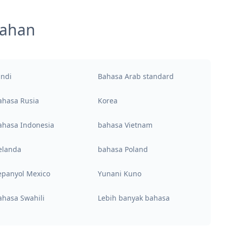
mahan
indi
Bahasa Arab standard
ahasa Rusia
Korea
ahasa Indonesia
bahasa Vietnam
elanda
bahasa Poland
epanyol Mexico
Yunani Kuno
ahasa Swahili
Lebih banyak bahasa