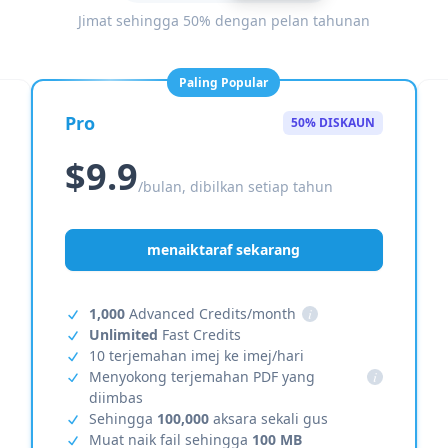
Jimat sehingga 50% dengan pelan tahunan
Paling Popular
Pro
50% DISKAUN
$9.9
/bulan, dibilkan setiap tahun
menaiktaraf sekarang
1,000
Advanced Credits/month
i
Unlimited
Fast Credits
10 terjemahan imej ke imej/hari
Menyokong terjemahan PDF yang
i
diimbas
Sehingga
100,000
aksara sekali gus
Muat naik fail sehingga
100 MB