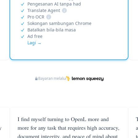
Pengesanan AI tanpa had
Translate Agent
i
Pro OCR
i
Sokongan sambungan Chrome
Batalkan bila-bila masa
Ad free
Lagi →
Bayaran melalui
I find myself turning to OpenL more and
T
y
more for any task that requires high accuracy,
document integrity, and peace of mind about