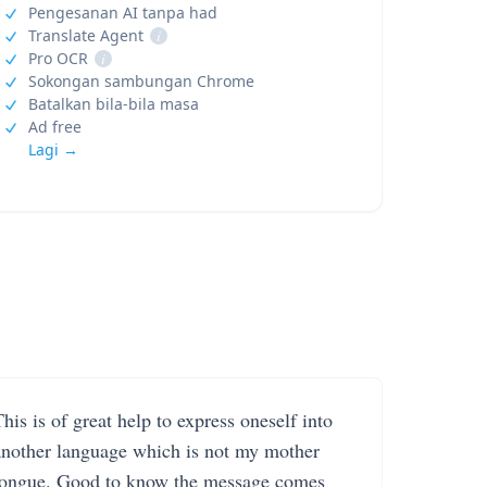
Pengesanan AI tanpa had
Translate Agent
i
Pro OCR
i
Sokongan sambungan Chrome
Batalkan bila-bila masa
Ad free
Lagi →
his is of great help to express oneself into
another language which is not my mother
tongue. Good to know the message comes