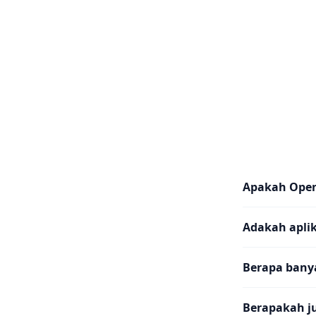
Apakah Ope
Adakah aplik
Berapa banya
Berapakah j