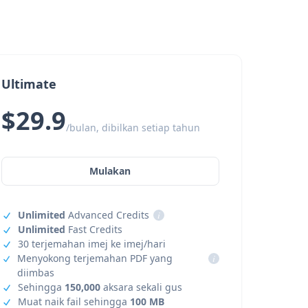
Ultimate
$29.9
/bulan, dibilkan setiap tahun
Mulakan
Unlimited
Advanced Credits
i
Unlimited
Fast Credits
30 terjemahan imej ke imej/hari
Menyokong terjemahan PDF yang
i
diimbas
Sehingga
150,000
aksara sekali gus
Muat naik fail sehingga
100 MB