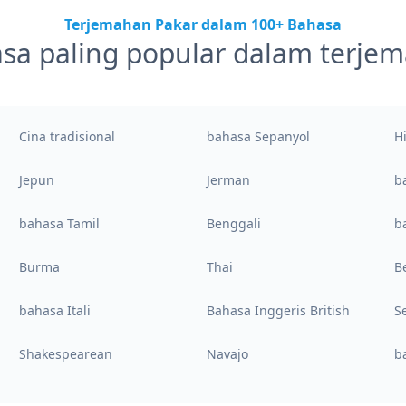
Terjemahan Pakar dalam 100+ Bahasa
sa paling popular dalam terje
Cina tradisional
bahasa Sepanyol
H
Jepun
Jerman
b
bahasa Tamil
Benggali
b
Burma
Thai
B
bahasa Itali
Bahasa Inggeris British
S
Shakespearean
Navajo
b