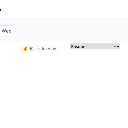
a
n Web
💰 40 credits/day