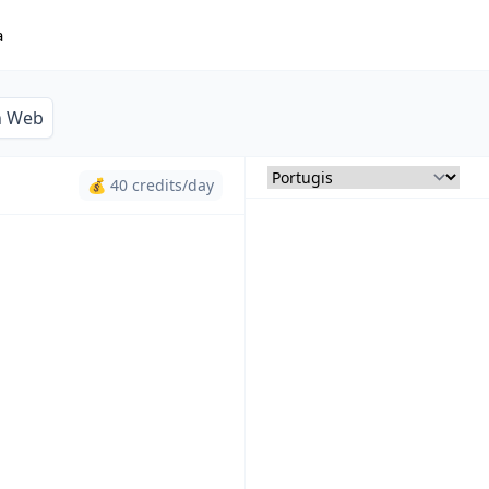
a
n Web
💰 40 credits/day