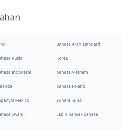
mahan
indi
Bahasa Arab standard
ahasa Rusia
Korea
ahasa Indonesia
bahasa Vietnam
elanda
bahasa Poland
epanyol Mexico
Yunani Kuno
ahasa Swahili
Lebih banyak bahasa