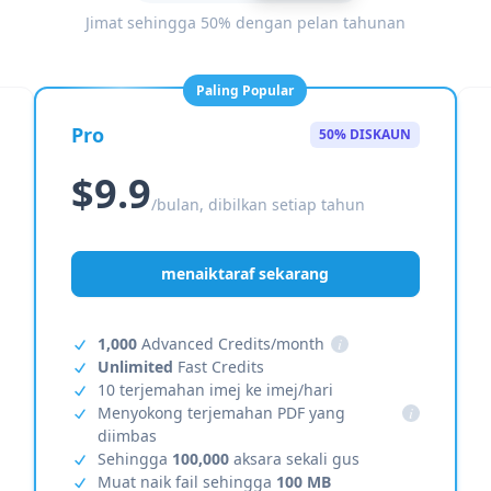
Jimat sehingga 50% dengan pelan tahunan
Paling Popular
Pro
50% DISKAUN
$9.9
/bulan, dibilkan setiap tahun
menaiktaraf sekarang
1,000
Advanced Credits/month
i
Unlimited
Fast Credits
10 terjemahan imej ke imej/hari
Menyokong terjemahan PDF yang
i
diimbas
Sehingga
100,000
aksara sekali gus
Muat naik fail sehingga
100 MB