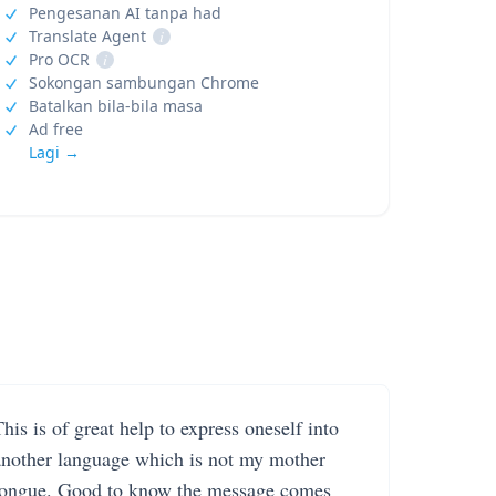
Pengesanan AI tanpa had
Translate Agent
i
Pro OCR
i
Sokongan sambungan Chrome
Batalkan bila-bila masa
Ad free
Lagi →
his is of great help to express oneself into
another language which is not my mother
tongue. Good to know the message comes