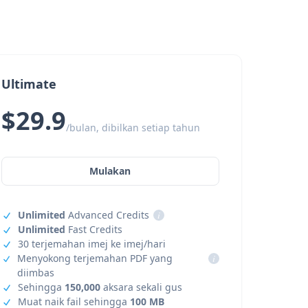
Ultimate
$29.9
/bulan, dibilkan setiap tahun
Mulakan
Unlimited
Advanced Credits
i
Unlimited
Fast Credits
30 terjemahan imej ke imej/hari
Menyokong terjemahan PDF yang
i
diimbas
Sehingga
150,000
aksara sekali gus
Muat naik fail sehingga
100 MB