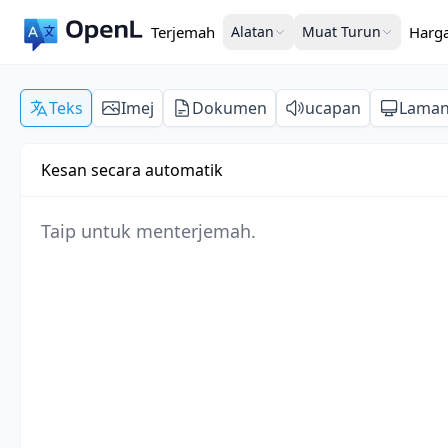
Terjemah
Alatan
Muat Turun
Harg
Teks
Imej
Dokumen
ucapan
Lama
Kesan secara automatik