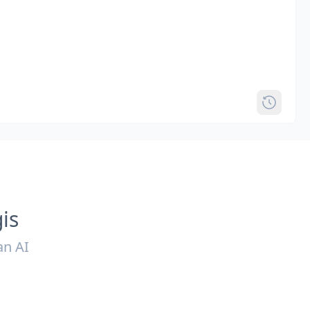
is
an AI