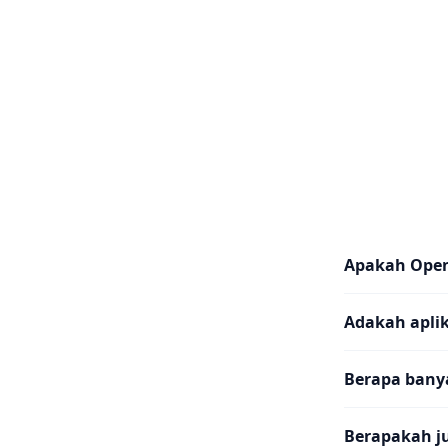
Apakah Ope
Adakah aplik
Berapa banya
Berapakah j