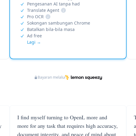
Pengesanan AI tanpa had
Translate Agent
i
Pro OCR
i
Sokongan sambungan Chrome
Batalkan bila-bila masa
Ad free
Lagi →
Bayaran melalui
I find myself turning to OpenL more and
T
y
more for any task that requires high accuracy,
document integrity, and peace of mind about