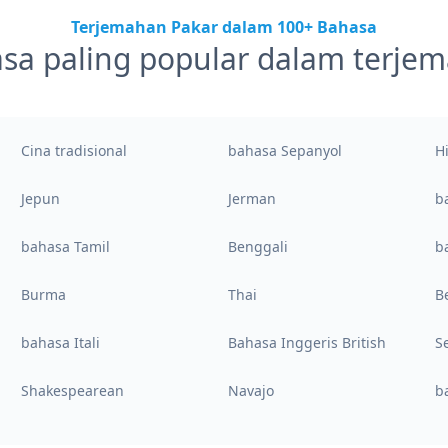
Terjemahan Pakar dalam 100+ Bahasa
sa paling popular dalam terje
Cina tradisional
bahasa Sepanyol
H
Jepun
Jerman
b
bahasa Tamil
Benggali
b
Burma
Thai
B
bahasa Itali
Bahasa Inggeris British
S
Shakespearean
Navajo
b