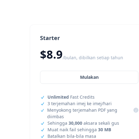
Starter
$8.9
/bulan, dibilkan setiap tahun
Mulakan
Unlimited
Fast Credits
3 terjemahan imej ke imej/hari
Menyokong terjemahan PDF yang
i
diimbas
Sehingga
30,000
aksara sekali gus
Muat naik fail sehingga
30 MB
Batalkan bila-bila masa