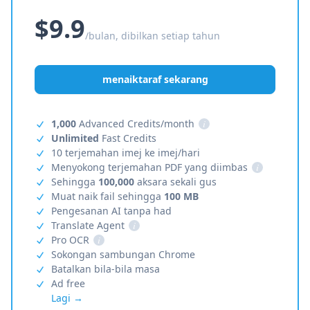
$9.9
/bulan, dibilkan setiap tahun
menaiktaraf sekarang
1,000
Advanced Credits/month
i
Unlimited
Fast Credits
10 terjemahan imej ke imej/hari
Menyokong terjemahan PDF yang diimbas
i
Sehingga
100,000
aksara sekali gus
Muat naik fail sehingga
100 MB
Pengesanan AI tanpa had
Translate Agent
i
Pro OCR
i
Sokongan sambungan Chrome
Batalkan bila-bila masa
Ad free
Lagi →