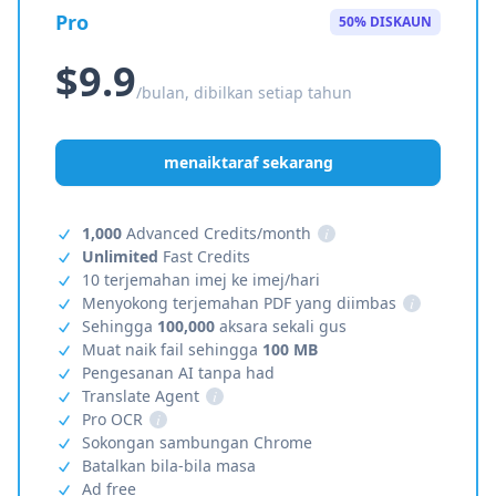
Pro
50% DISKAUN
$9.9
/bulan, dibilkan setiap tahun
menaiktaraf sekarang
1,000
Advanced Credits/month
i
Unlimited
Fast Credits
10 terjemahan imej ke imej/hari
Menyokong terjemahan PDF yang diimbas
i
Sehingga
100,000
aksara sekali gus
Muat naik fail sehingga
100 MB
Pengesanan AI tanpa had
Translate Agent
i
Pro OCR
i
Sokongan sambungan Chrome
Batalkan bila-bila masa
Ad free