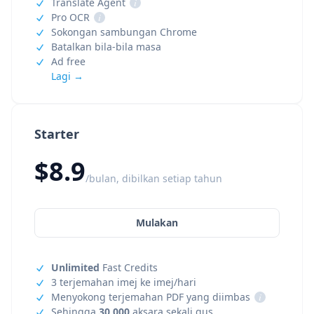
Translate Agent
i
Pro OCR
i
Sokongan sambungan Chrome
Batalkan bila-bila masa
Ad free
Lagi →
Starter
$8.9
/bulan, dibilkan setiap tahun
Mulakan
Unlimited
Fast Credits
3 terjemahan imej ke imej/hari
Menyokong terjemahan PDF yang diimbas
i
Sehingga
30,000
aksara sekali gus