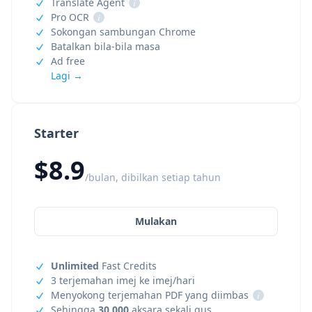
Translate Agent
i
Pro OCR
i
Sokongan sambungan Chrome
Batalkan bila-bila masa
Ad free
Lagi →
Starter
$8.9
/bulan, dibilkan setiap tahun
Mulakan
Unlimited
Fast Credits
3 terjemahan imej ke imej/hari
Menyokong terjemahan PDF yang diimbas
i
Sehingga
30,000
aksara sekali gus