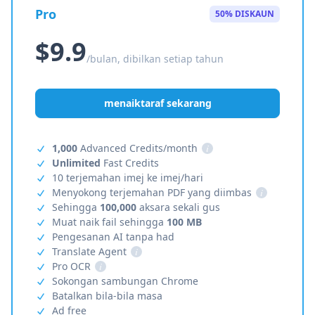
Pro
50% DISKAUN
$9.9
/bulan, dibilkan setiap tahun
menaiktaraf sekarang
1,000
Advanced Credits/month
i
Unlimited
Fast Credits
10 terjemahan imej ke imej/hari
Menyokong terjemahan PDF yang diimbas
i
Sehingga
100,000
aksara sekali gus
Muat naik fail sehingga
100 MB
Pengesanan AI tanpa had
Translate Agent
i
Pro OCR
i
Sokongan sambungan Chrome
Batalkan bila-bila masa
Ad free