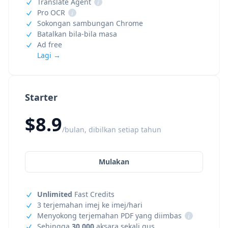
Translate Agent
i
Pro OCR
i
Sokongan sambungan Chrome
Batalkan bila-bila masa
Ad free
Lagi →
Starter
$8.9
/bulan, dibilkan setiap tahun
Mulakan
Unlimited
Fast Credits
3 terjemahan imej ke imej/hari
Menyokong terjemahan PDF yang diimbas
i
Sehingga
30,000
aksara sekali gus