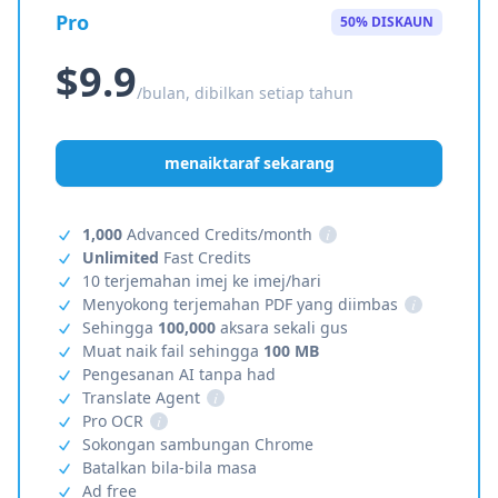
Pro
50% DISKAUN
$9.9
/bulan, dibilkan setiap tahun
menaiktaraf sekarang
1,000
Advanced Credits/month
i
Unlimited
Fast Credits
10 terjemahan imej ke imej/hari
Menyokong terjemahan PDF yang diimbas
i
Sehingga
100,000
aksara sekali gus
Muat naik fail sehingga
100 MB
Pengesanan AI tanpa had
Translate Agent
i
Pro OCR
i
Sokongan sambungan Chrome
Batalkan bila-bila masa
Ad free