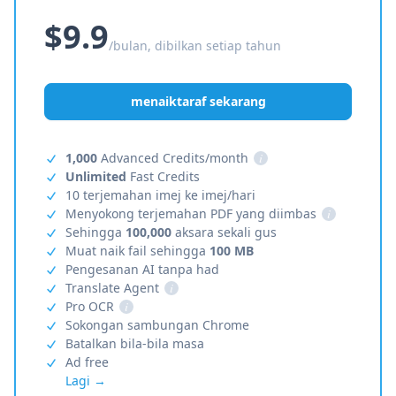
$9.9
/bulan, dibilkan setiap tahun
menaiktaraf sekarang
1,000
Advanced Credits/month
i
Unlimited
Fast Credits
10 terjemahan imej ke imej/hari
Menyokong terjemahan PDF yang diimbas
i
Sehingga
100,000
aksara sekali gus
Muat naik fail sehingga
100 MB
Pengesanan AI tanpa had
Translate Agent
i
Pro OCR
i
Sokongan sambungan Chrome
Batalkan bila-bila masa
Ad free
Lagi →