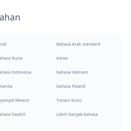
mahan
indi
Bahasa Arab standard
ahasa Rusia
Korea
ahasa Indonesia
bahasa Vietnam
elanda
bahasa Poland
epanyol Mexico
Yunani Kuno
ahasa Swahili
Lebih banyak bahasa