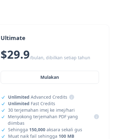
Ultimate
$29.9
/bulan, dibilkan setiap tahun
Mulakan
Unlimited
Advanced Credits
i
Unlimited
Fast Credits
30 terjemahan imej ke imej/hari
Menyokong terjemahan PDF yang
i
diimbas
Sehingga
150,000
aksara sekali gus
Muat naik fail sehingga
100 MB