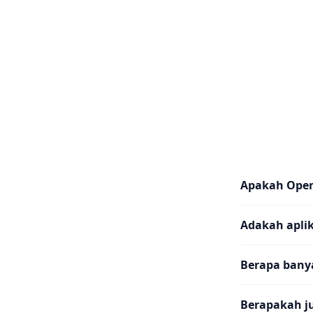
Apakah Ope
Adakah aplik
Berapa banya
Berapakah j