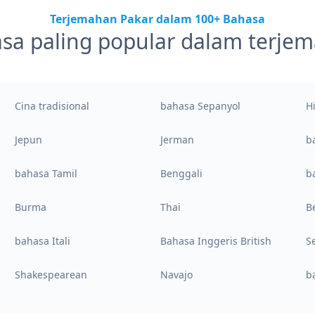
Terjemahan Pakar dalam 100+ Bahasa
sa paling popular dalam terje
Cina tradisional
bahasa Sepanyol
H
Jepun
Jerman
b
bahasa Tamil
Benggali
b
Burma
Thai
B
bahasa Itali
Bahasa Inggeris British
S
Shakespearean
Navajo
b