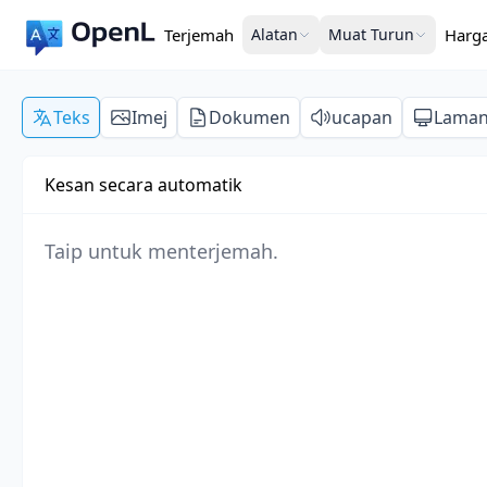
Terjemah
Alatan
Muat Turun
Harg
Teks
Imej
Dokumen
ucapan
Lama
Kesan secara automatik