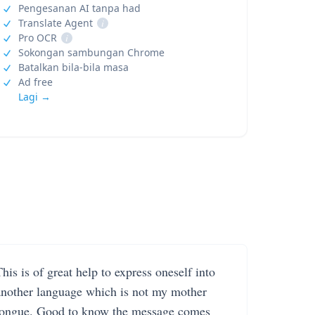
Pengesanan AI tanpa had
Translate Agent
i
Pro OCR
i
Sokongan sambungan Chrome
Batalkan bila-bila masa
Ad free
Lagi →
his is of great help to express oneself into
another language which is not my mother
tongue. Good to know the message comes