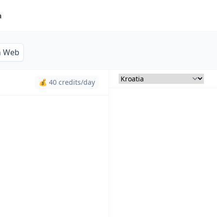
a
n Web
💰 40 credits/day