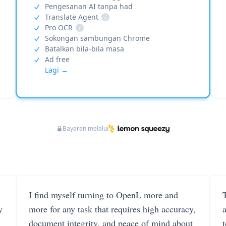
Pengesanan AI tanpa had
Translate Agent
i
Pro OCR
i
Sokongan sambungan Chrome
Batalkan bila-bila masa
Ad free
Lagi →
Bayaran melalui
I find myself turning to OpenL more and
T
y
more for any task that requires high accuracy,
document integrity, and peace of mind about