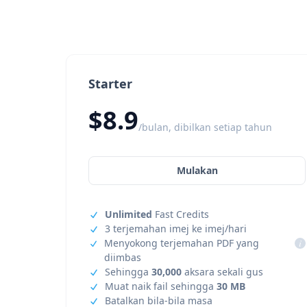
Starter
$8.9
/bulan, dibilkan setiap tahun
Mulakan
Unlimited
Fast Credits
3 terjemahan imej ke imej/hari
Menyokong terjemahan PDF yang
i
diimbas
Sehingga
30,000
aksara sekali gus
Muat naik fail sehingga
30 MB
Batalkan bila-bila masa