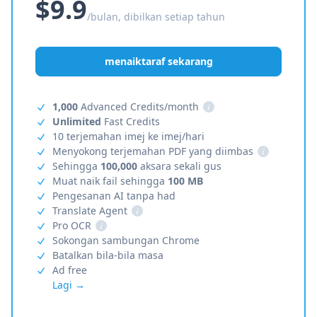
$9.9
/bulan, dibilkan setiap tahun
menaiktaraf sekarang
1,000
Advanced Credits/month
i
Unlimited
Fast Credits
10 terjemahan imej ke imej/hari
Menyokong terjemahan PDF yang diimbas
i
Sehingga
100,000
aksara sekali gus
Muat naik fail sehingga
100 MB
Pengesanan AI tanpa had
Translate Agent
i
Pro OCR
i
Sokongan sambungan Chrome
Batalkan bila-bila masa
Ad free
Lagi →