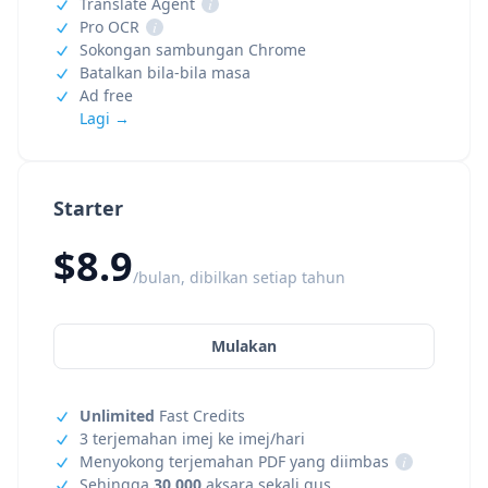
Translate Agent
i
Pro OCR
i
Sokongan sambungan Chrome
Batalkan bila-bila masa
Ad free
Lagi →
Starter
$8.9
/bulan, dibilkan setiap tahun
Mulakan
Unlimited
Fast Credits
3 terjemahan imej ke imej/hari
Menyokong terjemahan PDF yang diimbas
i
Sehingga
30,000
aksara sekali gus