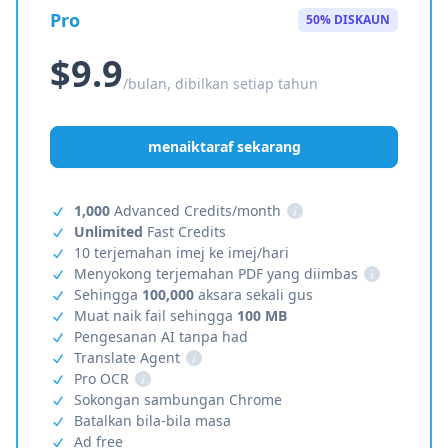
Pro
50% DISKAUN
$9.9
/bulan, dibilkan setiap tahun
menaiktaraf sekarang
1,000
Advanced Credits/month
i
Unlimited
Fast Credits
10 terjemahan imej ke imej/hari
Menyokong terjemahan PDF yang diimbas
i
Sehingga
100,000
aksara sekali gus
Muat naik fail sehingga
100 MB
Pengesanan AI tanpa had
Translate Agent
i
Pro OCR
i
Sokongan sambungan Chrome
Batalkan bila-bila masa
Ad free