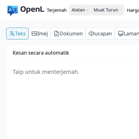
Terjemah
Alatan
Muat Turun
Harg
Teks
Imej
Dokumen
ucapan
Lama
Kesan secara automatik