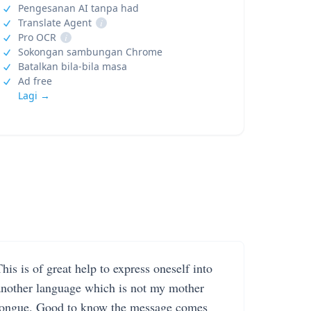
Pengesanan AI tanpa had
Translate Agent
i
Pro OCR
i
Sokongan sambungan Chrome
Batalkan bila-bila masa
Ad free
Lagi →
his is of great help to express oneself into
another language which is not my mother
tongue. Good to know the message comes