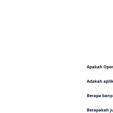
Apakah Ope
Adakah aplik
Berapa banya
Berapakah j