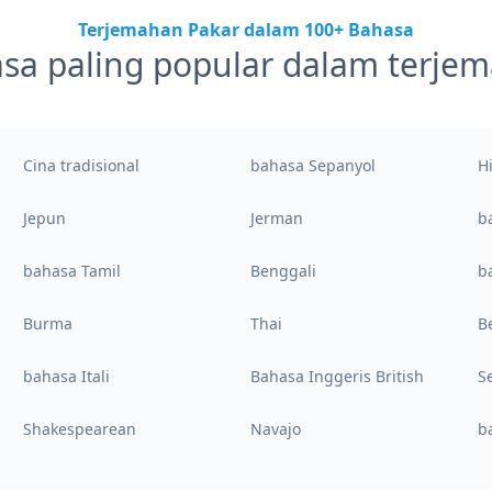
Terjemahan Pakar dalam 100+ Bahasa
sa paling popular dalam terje
Cina tradisional
bahasa Sepanyol
H
Jepun
Jerman
b
bahasa Tamil
Benggali
b
Burma
Thai
B
bahasa Itali
Bahasa Inggeris British
S
Shakespearean
Navajo
b