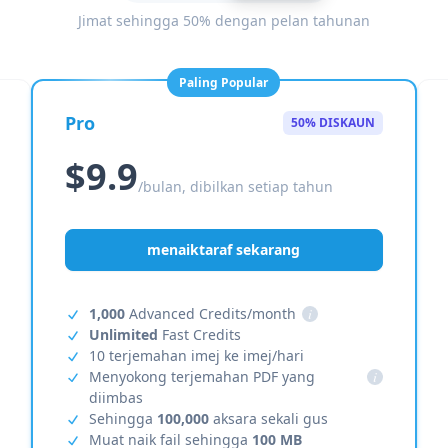
Jimat sehingga 50% dengan pelan tahunan
Paling Popular
Pro
50% DISKAUN
$9.9
/bulan, dibilkan setiap tahun
menaiktaraf sekarang
1,000
Advanced Credits/month
i
Unlimited
Fast Credits
10 terjemahan imej ke imej/hari
Menyokong terjemahan PDF yang
i
diimbas
Sehingga
100,000
aksara sekali gus
Muat naik fail sehingga
100 MB