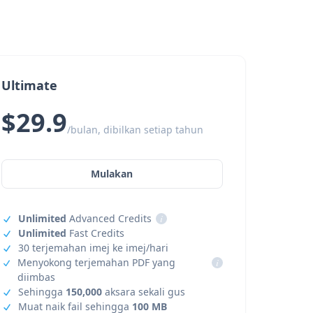
Ultimate
$29.9
/bulan, dibilkan setiap tahun
Mulakan
Unlimited
Advanced Credits
i
Unlimited
Fast Credits
30 terjemahan imej ke imej/hari
Menyokong terjemahan PDF yang
i
diimbas
Sehingga
150,000
aksara sekali gus
Muat naik fail sehingga
100 MB