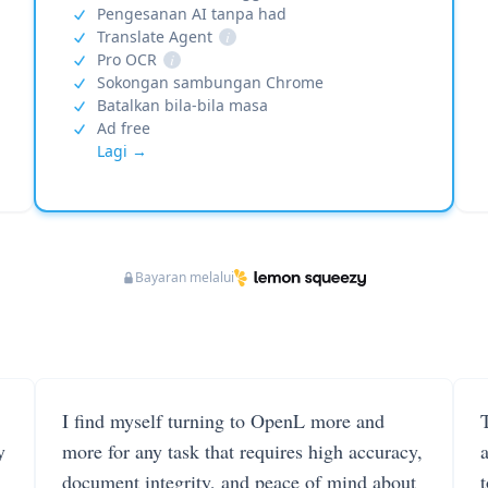
Pengesanan AI tanpa had
Translate Agent
i
Pro OCR
i
Sokongan sambungan Chrome
Batalkan bila-bila masa
Ad free
Lagi →
Bayaran melalui
I find myself turning to OpenL more and
T
y
more for any task that requires high accuracy,
document integrity, and peace of mind about