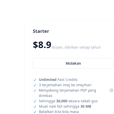
Starter
$8.9
/bulan, dibilkan setiap tahun
Mulakan
Unlimited
Fast Credits
3 terjemahan imej ke imej/hari
Menyokong terjemahan PDF yang
i
diimbas
Sehingga
30,000
aksara sekali gus
Muat naik fail sehingga
30 MB
Batalkan bila-bila masa