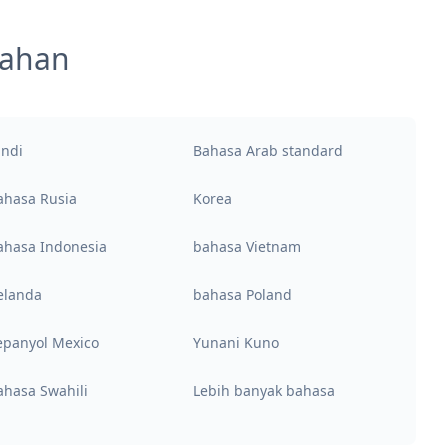
mahan
indi
Bahasa Arab standard
ahasa Rusia
Korea
ahasa Indonesia
bahasa Vietnam
elanda
bahasa Poland
epanyol Mexico
Yunani Kuno
ahasa Swahili
Lebih banyak bahasa