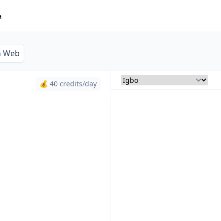
a
n Web
💰 40 credits/day