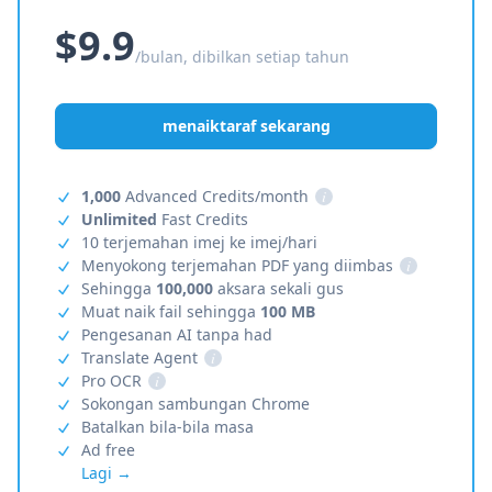
$9.9
/bulan, dibilkan setiap tahun
menaiktaraf sekarang
1,000
Advanced Credits/month
i
Unlimited
Fast Credits
10 terjemahan imej ke imej/hari
Menyokong terjemahan PDF yang diimbas
i
Sehingga
100,000
aksara sekali gus
Muat naik fail sehingga
100 MB
Pengesanan AI tanpa had
Translate Agent
i
Pro OCR
i
Sokongan sambungan Chrome
Batalkan bila-bila masa
Ad free
Lagi →