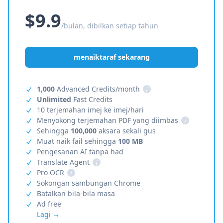
$9.9
/bulan, dibilkan setiap tahun
menaiktaraf sekarang
1,000
Advanced Credits/month
i
Unlimited
Fast Credits
10 terjemahan imej ke imej/hari
Menyokong terjemahan PDF yang diimbas
i
Sehingga
100,000
aksara sekali gus
Muat naik fail sehingga
100 MB
Pengesanan AI tanpa had
Translate Agent
i
Pro OCR
i
Sokongan sambungan Chrome
Batalkan bila-bila masa
Ad free
Lagi →