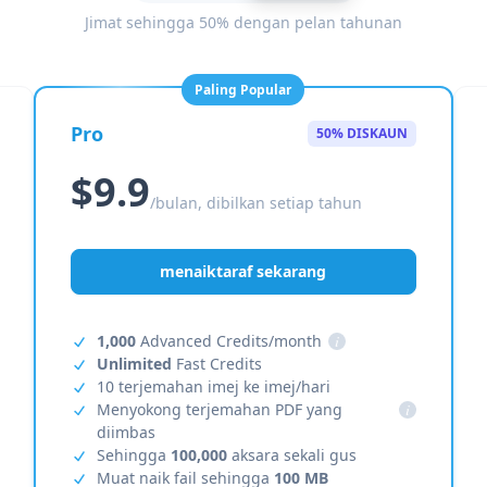
Jimat sehingga 50% dengan pelan tahunan
Paling Popular
Pro
50% DISKAUN
$9.9
/bulan, dibilkan setiap tahun
menaiktaraf sekarang
1,000
Advanced Credits/month
i
Unlimited
Fast Credits
10 terjemahan imej ke imej/hari
Menyokong terjemahan PDF yang
i
diimbas
Sehingga
100,000
aksara sekali gus
Muat naik fail sehingga
100 MB