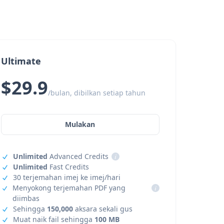
Ultimate
$29.9
/bulan, dibilkan setiap tahun
Mulakan
Unlimited
Advanced Credits
i
Unlimited
Fast Credits
30 terjemahan imej ke imej/hari
Menyokong terjemahan PDF yang
i
diimbas
Sehingga
150,000
aksara sekali gus
Muat naik fail sehingga
100 MB