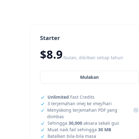
Starter
$8.9
/bulan, dibilkan setiap tahun
Mulakan
Unlimited
Fast Credits
3 terjemahan imej ke imej/hari
Menyokong terjemahan PDF yang
i
diimbas
Sehingga
30,000
aksara sekali gus
Muat naik fail sehingga
30 MB
Batalkan bila-bila masa