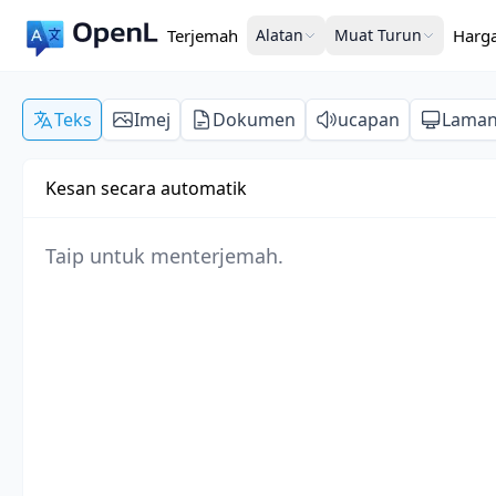
Terjemah
Alatan
Muat Turun
Harg
Teks
Imej
Dokumen
ucapan
Lama
Kesan secara automatik