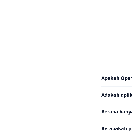
Apakah Ope
Adakah aplik
Berapa banya
Berapakah j