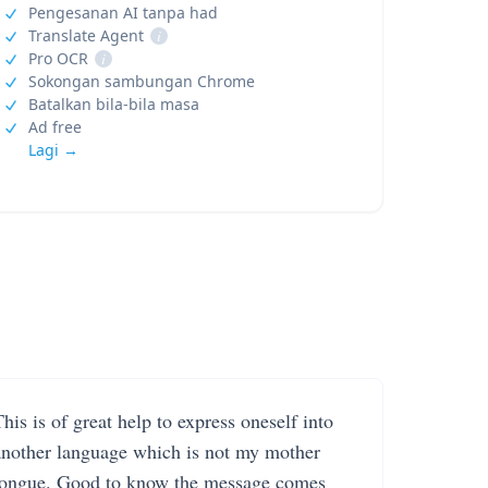
Pengesanan AI tanpa had
Translate Agent
i
Pro OCR
i
Sokongan sambungan Chrome
Batalkan bila-bila masa
Ad free
Lagi →
his is of great help to express oneself into
another language which is not my mother
tongue. Good to know the message comes