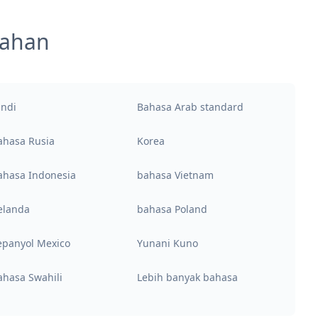
mahan
indi
Bahasa Arab standard
ahasa Rusia
Korea
ahasa Indonesia
bahasa Vietnam
elanda
bahasa Poland
epanyol Mexico
Yunani Kuno
ahasa Swahili
Lebih banyak bahasa