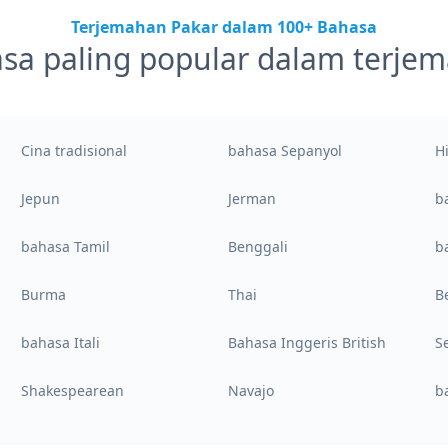
Terjemahan Pakar dalam 100+ Bahasa
sa paling popular dalam terje
Cina tradisional
bahasa Sepanyol
H
Jepun
Jerman
b
bahasa Tamil
Benggali
b
Burma
Thai
B
bahasa Itali
Bahasa Inggeris British
S
Shakespearean
Navajo
b