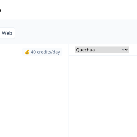
a
n Web
💰 40 credits/day