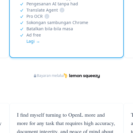
Pengesanan AI tanpa had
Translate Agent
i
Pro OCR
i
Sokongan sambungan Chrome
Batalkan bila-bila masa
Ad free
Lagi →
Bayaran melalui
I find myself turning to OpenL more and
T
y
more for any task that requires high accuracy,
document integrity, and peace of mind about