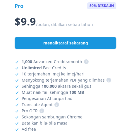
Pro
50% DISKAUN
$9.9
/bulan, dibilkan setiap tahun
menaiktaraf sekarang
1,000
Advanced Credits/month
i
Unlimited
Fast Credits
10 terjemahan imej ke imej/hari
Menyokong terjemahan PDF yang diimbas
i
Sehingga
100,000
aksara sekali gus
Muat naik fail sehingga
100 MB
Pengesanan AI tanpa had
Translate Agent
i
Pro OCR
i
Sokongan sambungan Chrome
Batalkan bila-bila masa
Ad free