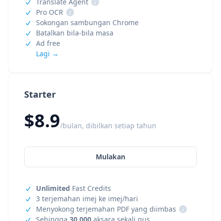
Translate Agent
i
Pro OCR
i
Sokongan sambungan Chrome
Batalkan bila-bila masa
Ad free
Lagi →
Starter
$8.9
/bulan, dibilkan setiap tahun
Mulakan
Unlimited
Fast Credits
3 terjemahan imej ke imej/hari
Menyokong terjemahan PDF yang diimbas
i
Sehingga
30,000
aksara sekali gus