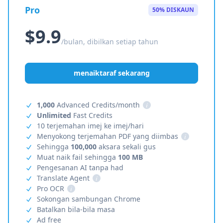
Pro
50% DISKAUN
$9.9
/bulan, dibilkan setiap tahun
menaiktaraf sekarang
1,000
Advanced Credits/month
i
Unlimited
Fast Credits
10 terjemahan imej ke imej/hari
Menyokong terjemahan PDF yang diimbas
i
Sehingga
100,000
aksara sekali gus
Muat naik fail sehingga
100 MB
Pengesanan AI tanpa had
Translate Agent
i
Pro OCR
i
Sokongan sambungan Chrome
Batalkan bila-bila masa
Ad free