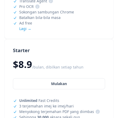
Translate Agent
i
Pro OCR
i
Sokongan sambungan Chrome
Batalkan bila-bila masa
Ad free
Lagi →
Starter
$8.9
/bulan, dibilkan setiap tahun
Mulakan
Unlimited
Fast Credits
3 terjemahan imej ke imej/hari
Menyokong terjemahan PDF yang diimbas
i
Sehingga
30,000
aksara sekali gus