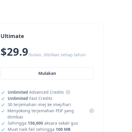
Ultimate
$29.9
/bulan, dibilkan setiap tahun
Mulakan
Unlimited
Advanced Credits
i
Unlimited
Fast Credits
30 terjemahan imej ke imej/hari
Menyokong terjemahan PDF yang
i
diimbas
Sehingga
150,000
aksara sekali gus
Muat naik fail sehingga
100 MB