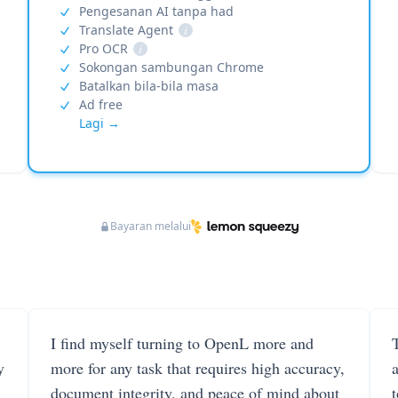
Pengesanan AI tanpa had
Translate Agent
i
Pro OCR
i
Sokongan sambungan Chrome
Batalkan bila-bila masa
Ad free
Lagi →
Bayaran melalui
I find myself turning to OpenL more and
T
y
more for any task that requires high accuracy,
document integrity, and peace of mind about