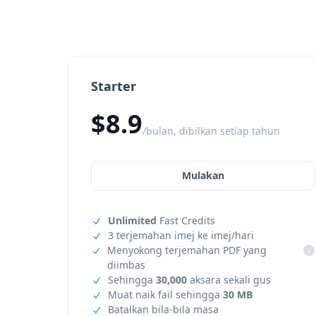
Starter
$8.9
/bulan, dibilkan setiap tahun
Mulakan
Unlimited
Fast Credits
3 terjemahan imej ke imej/hari
Menyokong terjemahan PDF yang
i
diimbas
Sehingga
30,000
aksara sekali gus
Muat naik fail sehingga
30 MB
Batalkan bila-bila masa