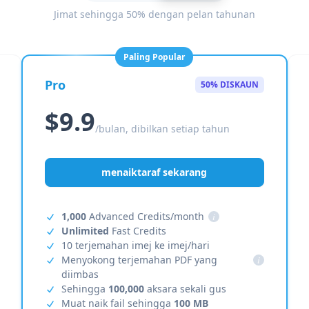
Jimat sehingga 50% dengan pelan tahunan
Paling Popular
Pro
50% DISKAUN
$9.9
/bulan, dibilkan setiap tahun
menaiktaraf sekarang
1,000
Advanced Credits/month
i
Unlimited
Fast Credits
10 terjemahan imej ke imej/hari
Menyokong terjemahan PDF yang
i
diimbas
Sehingga
100,000
aksara sekali gus
Muat naik fail sehingga
100 MB