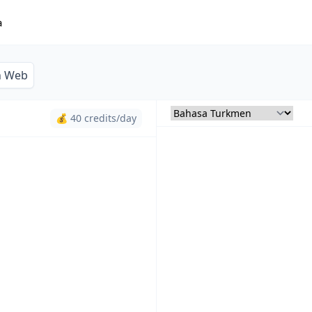
a
n Web
💰 40 credits/day