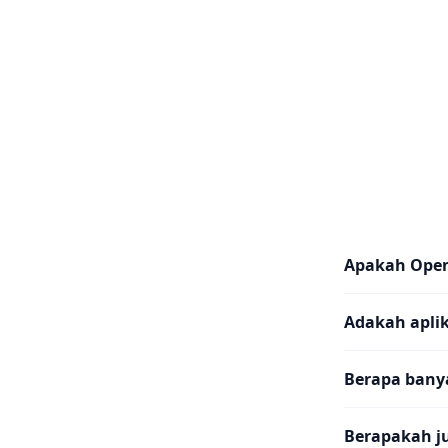
Apakah Ope
Adakah aplik
Berapa banya
Berapakah j