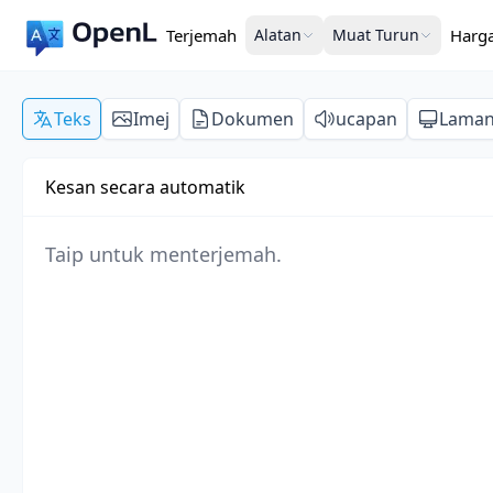
Terjemah
Alatan
Muat Turun
Harg
Teks
Imej
Dokumen
ucapan
Lama
Kesan secara automatik