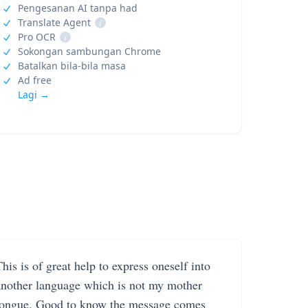
Pengesanan AI tanpa had
Translate Agent
i
Pro OCR
i
Sokongan sambungan Chrome
Batalkan bila-bila masa
Ad free
Lagi →
his is of great help to express oneself into
another language which is not my mother
tongue. Good to know the message comes