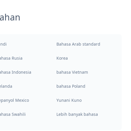
mahan
indi
Bahasa Arab standard
ahasa Rusia
Korea
ahasa Indonesia
bahasa Vietnam
elanda
bahasa Poland
epanyol Mexico
Yunani Kuno
ahasa Swahili
Lebih banyak bahasa