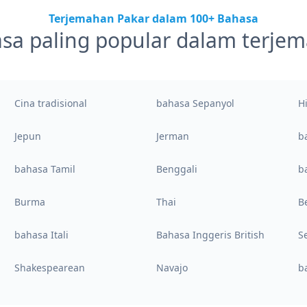
Terjemahan Pakar dalam 100+ Bahasa
sa paling popular dalam terje
Cina tradisional
bahasa Sepanyol
H
Jepun
Jerman
b
bahasa Tamil
Benggali
b
Burma
Thai
B
bahasa Itali
Bahasa Inggeris British
S
Shakespearean
Navajo
b