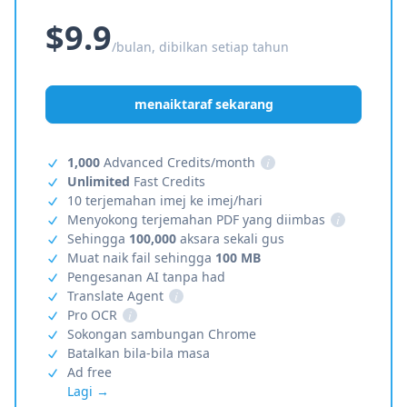
$9.9
/bulan, dibilkan setiap tahun
menaiktaraf sekarang
1,000
Advanced Credits/month
i
Unlimited
Fast Credits
10 terjemahan imej ke imej/hari
Menyokong terjemahan PDF yang diimbas
i
Sehingga
100,000
aksara sekali gus
Muat naik fail sehingga
100 MB
Pengesanan AI tanpa had
Translate Agent
i
Pro OCR
i
Sokongan sambungan Chrome
Batalkan bila-bila masa
Ad free
Lagi →