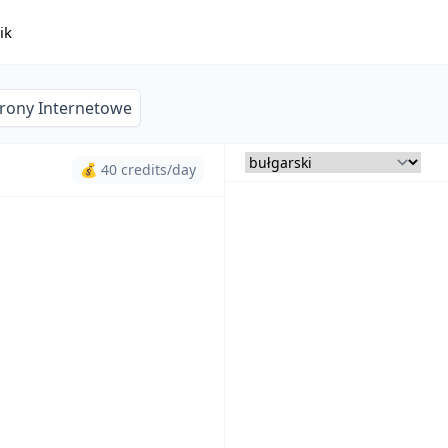
ik
trony Internetowe
💰 40 credits/day