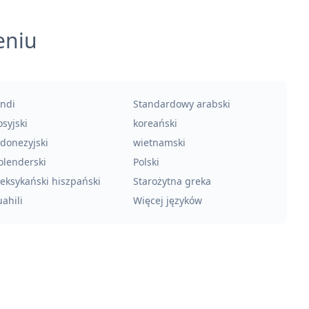
eniu
indi
Standardowy arabski
syjski
koreański
ndonezyjski
wietnamski
olenderski
Polski
eksykański hiszpański
Starożytna greka
ahili
Więcej języków