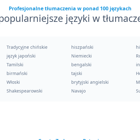
Profesjonalne tłumaczenia w ponad 100 językach
popularniejsze języki w tłumacz
Tradycyjne chińskie
hiszpański
h
język japoński
Niemiecki
Ro
Tamilski
bengalski
i
birmański
tajski
H
Włoski
brytyjski angielski
M
Shakespearowski
Navajo
Su