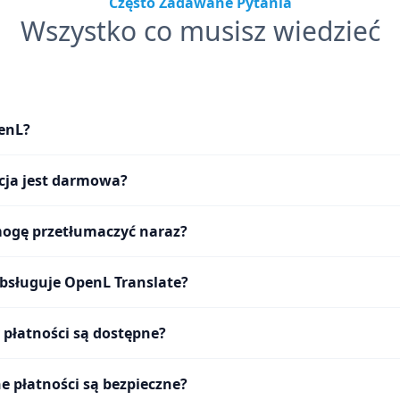
Często Zadawane Pytania
Wszystko co musisz wiedzieć
penL?
acja jest darmowa?
mogę przetłumaczyć naraz?
obsługuje OpenL Translate?
 płatności są dostępne?
e płatności są bezpieczne?