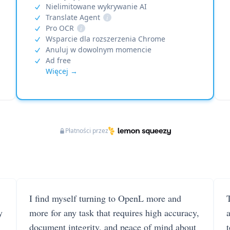
Nielimitowane wykrywanie AI
Translate Agent
i
Pro OCR
i
Wsparcie dla rozszerzenia Chrome
Anuluj w dowolnym momencie
Ad free
Więcej →
Płatności przez
I find myself turning to OpenL more and
T
y
more for any task that requires high accuracy,
document integrity, and peace of mind about