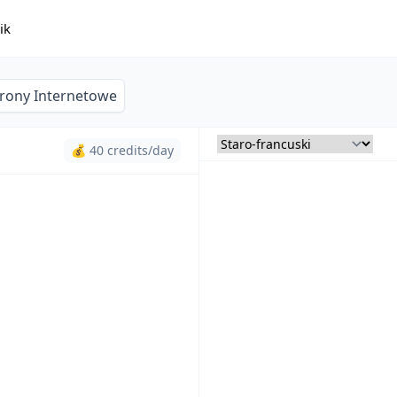
ik
trony Internetowe
💰 40 credits/day