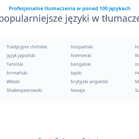
Profesjonalne tłumaczenia w ponad 100 językach
popularniejsze języki w tłumacz
Tradycyjne chińskie
hiszpański
h
język japoński
Niemiecki
Ro
Tamilski
bengalski
i
birmański
tajski
H
Włoski
brytyjski angielski
M
Shakespearowski
Navajo
Su