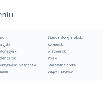
eniu
indi
Standardowy arabski
syjski
koreański
ndonezyjski
wietnamski
olenderski
Polski
eksykański hiszpański
Starożytna greka
ahili
Więcej języków