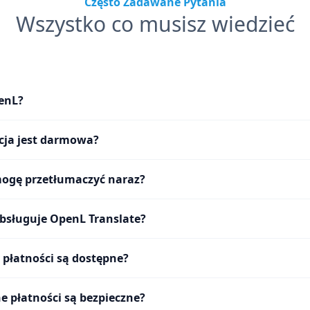
Często Zadawane Pytania
Wszystko co musisz wiedzieć
penL?
acja jest darmowa?
mogę przetłumaczyć naraz?
obsługuje OpenL Translate?
 płatności są dostępne?
e płatności są bezpieczne?