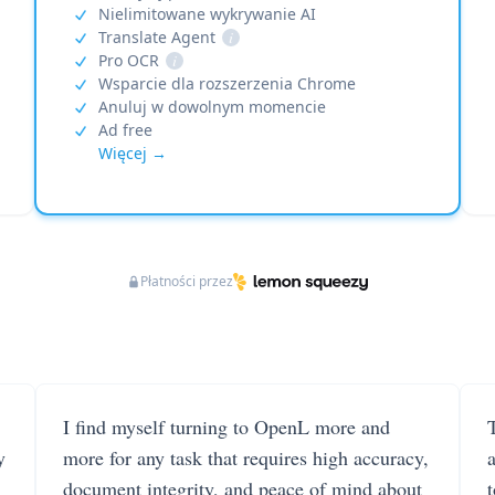
Nielimitowane wykrywanie AI
Translate Agent
i
Pro OCR
i
Wsparcie dla rozszerzenia Chrome
Anuluj w dowolnym momencie
Ad free
Więcej →
Płatności przez
I find myself turning to OpenL more and
T
y
more for any task that requires high accuracy,
document integrity, and peace of mind about