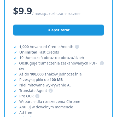
$9.9
/miesiąc, rozliczane rocznie
Ulepsz teraz
1,000
Advanced Credits/month
i
Unlimited
Fast Credits
10 tłumaczeń obraz-do-obrazu/dzień
Obsługuje tłumaczenia zeskanowanych PDF-
i
ów
Aż do
100,000
znaków jednocześnie
Przesyłaj pliki do
100 MB
Nielimitowane wykrywanie AI
Translate Agent
i
Pro OCR
i
Wsparcie dla rozszerzenia Chrome
Anuluj w dowolnym momencie
Ad free