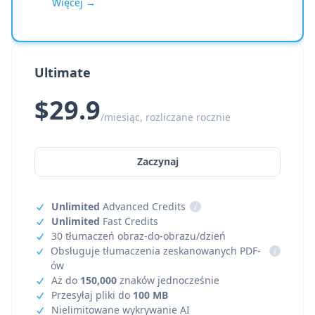
Więcej →
Ultimate
$29.9
/miesiąc, rozliczane rocznie
Zaczynaj
Unlimited
Advanced Credits
i
Unlimited
Fast Credits
30 tłumaczeń obraz-do-obrazu/dzień
Obsługuje tłumaczenia zeskanowanych PDF-
i
ów
Aż do
150,000
znaków jednocześnie
Przesyłaj pliki do
100 MB
Nielimitowane wykrywanie AI