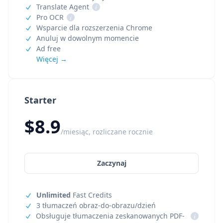
Translate Agent
i
Pro OCR
i
Wsparcie dla rozszerzenia Chrome
Anuluj w dowolnym momencie
Ad free
Więcej →
Starter
$8.9
/miesiąc, rozliczane rocznie
Zaczynaj
Unlimited
Fast Credits
3 tłumaczeń obraz-do-obrazu/dzień
Obsługuje tłumaczenia zeskanowanych PDF-
i