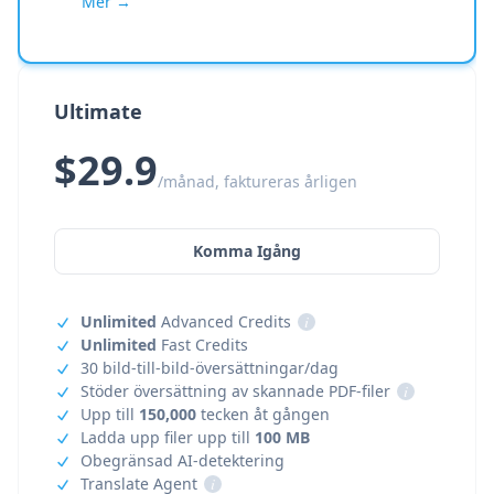
Mer →
Ultimate
$29.9
/månad, faktureras årligen
Komma Igång
Unlimited
Advanced Credits
i
Unlimited
Fast Credits
30 bild-till-bild-översättningar/dag
Stöder översättning av skannade PDF-filer
i
Upp till
150,000
tecken åt gången
Ladda upp filer upp till
100 MB
Obegränsad AI-detektering
Translate Agent
i