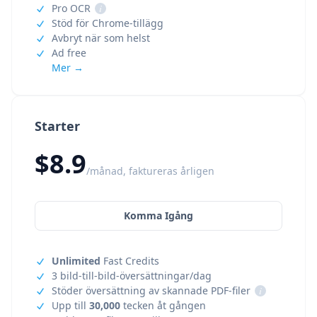
Pro OCR
i
Stöd för Chrome-tillägg
Avbryt när som helst
Ad free
Mer →
Starter
$8.9
/månad, faktureras årligen
Komma Igång
Unlimited
Fast Credits
3 bild-till-bild-översättningar/dag
Stöder översättning av skannade PDF-filer
i
Upp till
30,000
tecken åt gången