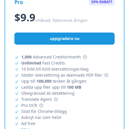
Pro
50% RABATT
$9.9
/månad, faktureras årligen
uppgradera nu
1,000
Advanced Credits/month
i
Unlimited
Fast Credits
10 bild-till-bild-översättningar/dag
Stöder översättning av skannade PDF-filer
i
Upp till
100,000
tecken åt gången
Ladda upp filer upp till
100 MB
Obegränsad AI-detektering
Translate Agent
i
Pro OCR
i
Stöd för Chrome-tillägg
Avbryt när som helst
Ad free