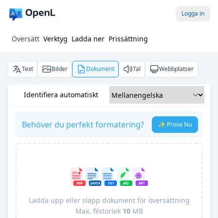
Logga in
Översätt
Verktyg
Ladda ner
Prissättning
Text
Bilder
Dokument
Tal
Webbplatser
Identifiera automatiskt
Behöver du perfekt formatering?
✨ Prova Nu
Ladda upp eller släpp dokument för översättning
Max. filstorlek
10
MB