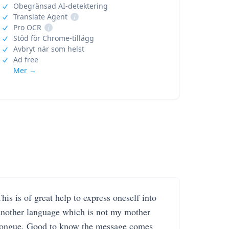
Obegränsad AI-detektering
Translate Agent
i
Pro OCR
i
Stöd för Chrome-tillägg
Avbryt när som helst
Ad free
Mer →
his is of great help to express oneself into
another language which is not my mother
tongue. Good to know the message comes