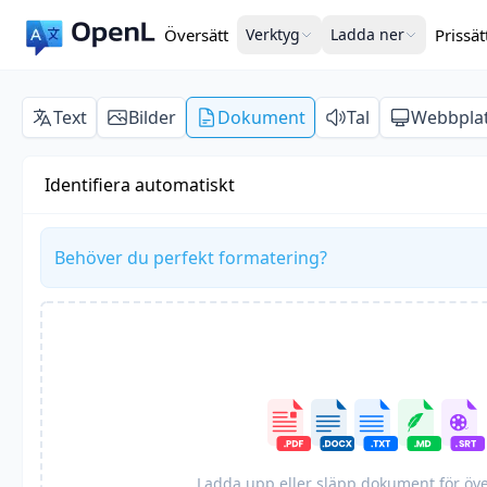
Översätt
Verktyg
Ladda ner
Prissät
Text
Bilder
Dokument
Tal
Webbpla
Identifiera automatiskt
Behöver du perfekt formatering?
Ladda upp eller släpp dokument för öv