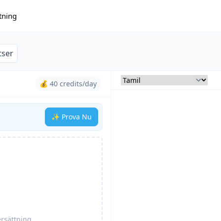
tning
tser
💰 40 credits/day
✨ Prova Nu
ersättning