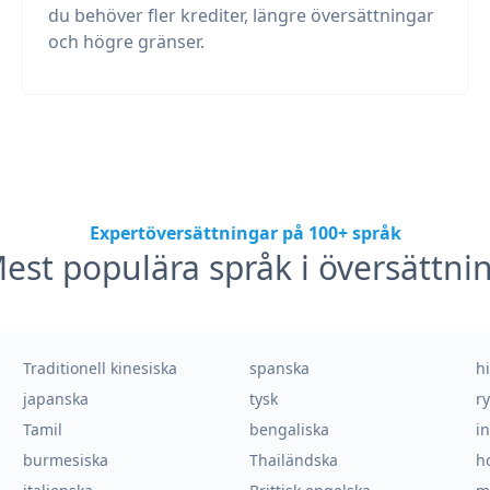
du behöver fler krediter, längre översättningar
och högre gränser.
Expertöversättningar på 100+ språk
est populära språk i översättni
Traditionell kinesiska
spanska
h
japanska
tysk
r
Tamil
bengaliska
i
burmesiska
Thailändska
h