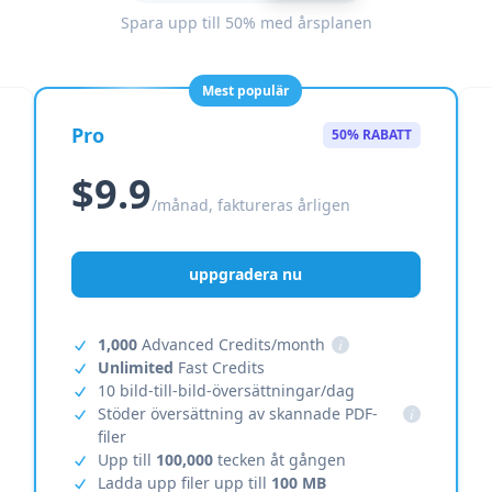
Spara upp till 50% med årsplanen
Mest populär
Pro
50% RABATT
$9.9
/månad, faktureras årligen
uppgradera nu
1,000
Advanced Credits/month
i
Unlimited
Fast Credits
10 bild-till-bild-översättningar/dag
Stöder översättning av skannade PDF-
i
filer
Upp till
100,000
tecken åt gången
Ladda upp filer upp till
100 MB