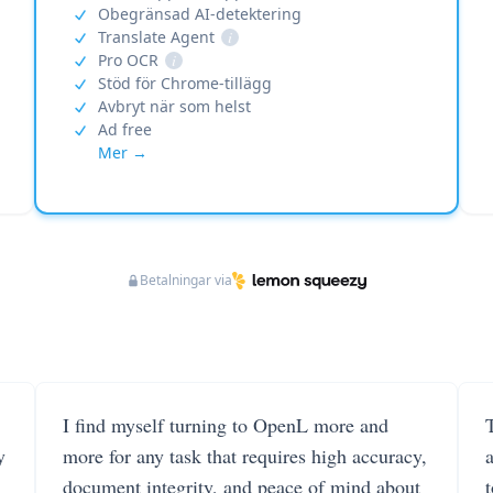
Obegränsad AI-detektering
Translate Agent
i
Pro OCR
i
Stöd för Chrome-tillägg
Avbryt när som helst
Ad free
Mer →
Betalningar via
I find myself turning to OpenL more and
T
y
more for any task that requires high accuracy,
document integrity, and peace of mind about