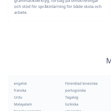
grammatikverktyg, förslag på omskrivningar
och stöd för språkinlärning för både skola och
arbete.
M
engelsk
Förenklad kinesiska
franska
portugisiska
Urdu
Tagalog
Malayalam
turkiska