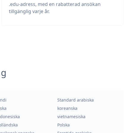
.edu-adress, med en rabatterad ansökan
tillgänglig varje år.
ng
indi
Standard arabiska
yska
koreanska
ndonesiska
vietnamesiska
olländska
Polska