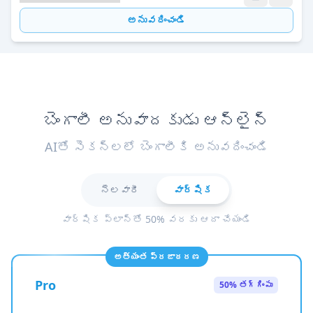
అనువదించండి
బెంగాలీ అనువాదకుడు ఆన్‌లైన్
AIతో సెకన్లలో బెంగాలీకి అనువదించండి
నెలవారీ
వార్షిక
వార్షిక ప్లాన్‌తో 50% వరకు ఆదా చేయండి
అత్యంత ప్రజాదరణ
Pro
50% తగ్గింపు