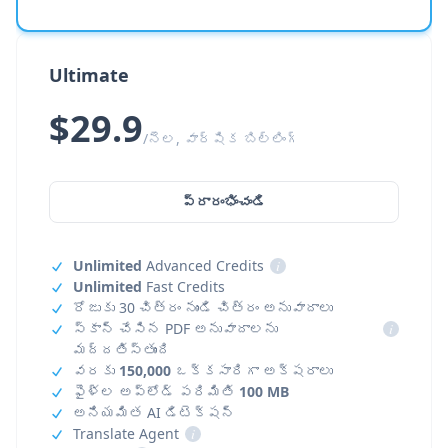
Ultimate
$29.9
/నెల, వార్షిక బిల్లింగ్
ప్రారంభించండి
Unlimited
Advanced Credits
i
Unlimited
Fast Credits
రోజుకు 30 చిత్రం నుండి చిత్రం అనువాదాలు
స్కాన్ చేసిన PDF అనువాదాలను
i
మద్దతిస్తుంది
వరకు
150,000
ఒక్కసారిగా అక్షరాలు
ఫైళ్ల అప్‌లోడ్ పరిమితి
100 MB
అనియమిత AI డిటెక్షన్
Translate Agent
i