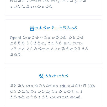
అభ్యాస సహాయంతో పాఠశాలకైనా పనికైనా మీ
రచనను మెరుగుపరచండి.
ఉచితంగా ప్రయత్నించండి
OpenL ను ఉచితంగా ప్రారంభించండి, తర్వాత
మరిన్ని క్రెడిట్లు, పొడవైన అనువాదాలు,
ఎక్కువ పరిమితులు అవసరమైతే అప్‌గ్రేడ్
చేయండి.
విద్యా రాయితీ
విద్యార్థులు, ఉపాధ్యాయులు .edu ఇమెయిల్‌తో 30%
తగ్గింపును పొందవచ్చు; ప్రతి ఏడాది ఒక
డిస్కౌంట్ అప్లికేషన్ అందుబాటులో ఉంటుంది.