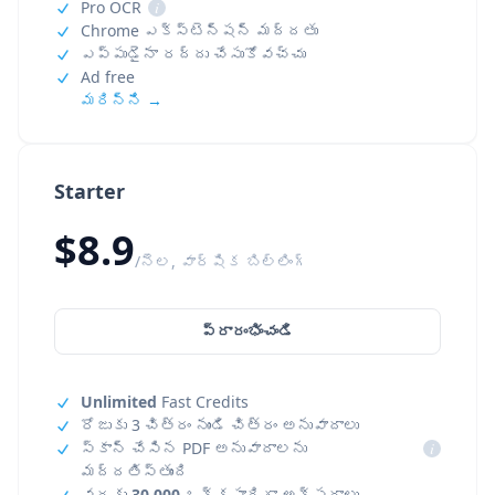
Pro OCR
i
Chrome ఎక్స్‌టెన్షన్ మద్దతు
ఎప్పుడైనా రద్దు చేసుకోవచ్చు
Ad free
మరిన్ని →
Starter
$8.9
/నెల, వార్షిక బిల్లింగ్
ప్రారంభించండి
Unlimited
Fast Credits
రోజుకు 3 చిత్రం నుండి చిత్రం అనువాదాలు
స్కాన్ చేసిన PDF అనువాదాలను
i
మద్దతిస్తుంది
వరకు
30,000
ఒక్కసారిగా అక్షరాలు