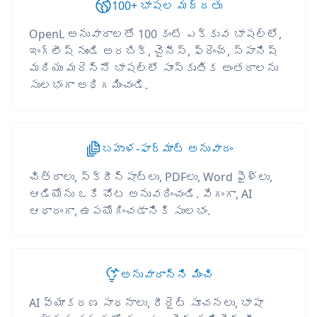
100+ భాషల మద్దతు
OpenL అనువాదాలతో 100 కంటే ఎక్కువ భాషల్లో,
ఇంగ్లీష్ నుండి అరబిక్, చైనీస్, ఫ్రెంచ్, స్పానిష్
మరియు మరెన్నో భాషల్లో సాంస్కృతిక అంతరాలను
సులభంగా అధిగమించండి.
బహుళ-ఫార్మాట్ అనువాదం
చిత్రాలు, స్క్రీన్‌షాట్‌లు, PDFలు, Word ఫైళ్లు,
ఆడియోను ఒకే చోట అనువదించండి. వేగంగా, AI
ఆధారంగా, ఉపయోగించడానికి సులభం.
అనువాదాన్ని మించి
AI వ్యాకరణ సాధనాలు, రీరైట్ సూచనలు, భాషా