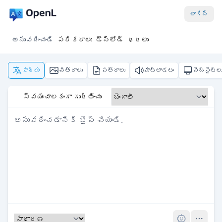
లాగిన్
అనువదించండి
పరికరాలు
డౌన్‌లోడ్
ధరలు
పాఠ్యం
చిత్రాలు
పత్రాలు
మాట్లాడటం
వెబ్‌సైట్ల
స్వయంచాలకంగా గుర్తించు
Pro