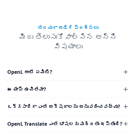
తరచుగా అడిగే ప్రశ్నలు
మీరు తెలుసుకోవాల్సిన అన్ని
విషయాలు
OpenL అంటే ఏమిటి?
ఈ యాప్ ఉచితమా?
ఒక్కసారిగా ఎంత అక్షరాలను అనువదించవచ్చు?
OpenL Translate ఎంత భాషలకు మద్దతు ఇస్తుంది?