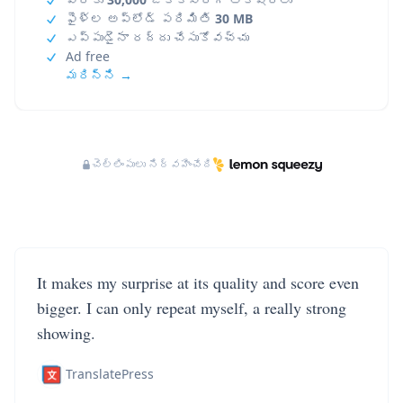
ఫైళ్ల అప్‌లోడ్ పరిమితి
30 MB
ఎప్పుడైనా రద్దు చేసుకోవచ్చు
Ad free
మరిన్ని →
చెల్లింపులు నిర్వహించేది
It makes my surprise at its quality and score even
bigger. I can only repeat myself, a really strong
showing.
TranslatePress