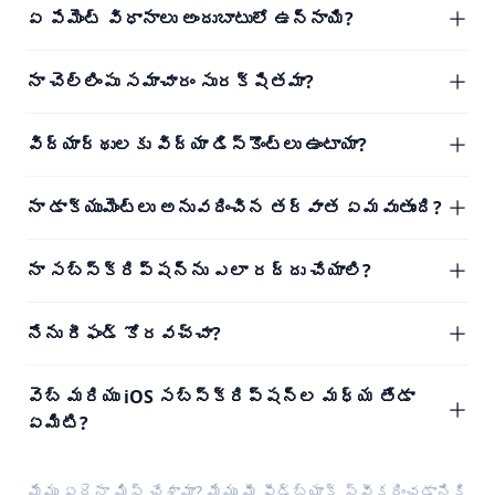
ఏ పేమెంట్ విధానాలు అందుబాటులో ఉన్నాయి?
నా చెల్లింపు సమాచారం సురక్షితమా?
విద్యార్థులకు విద్యా డిస్కౌంట్లు ఉంటాయా?
నా డాక్యుమెంట్లు అనువదించిన తర్వాత ఏమవుతుంది?
నా సబ్‌స్క్రిప్షన్‌ను ఎలా రద్దు చేయాలి?
నేను రీఫండ్ కోరవచ్చా?
వెబ్ మరియు iOS సబ్‌స్క్రిప్షన్‌ల మధ్య తేడా
ఏమిటి?
మేము ఏదైనా మిస్ చేశామా? మేము మీ
ఫీడ్‌బ్యాక్
స్వీకరించడానికి