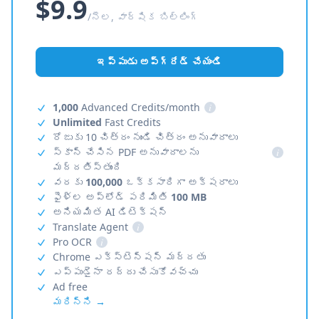
$9.9
/నెల, వార్షిక బిల్లింగ్
ఇప్పుడు అప్‌గ్రేడ్ చేయండి
1,000
Advanced Credits/month
i
Unlimited
Fast Credits
రోజుకు 10 చిత్రం నుండి చిత్రం అనువాదాలు
స్కాన్ చేసిన PDF అనువాదాలను
i
మద్దతిస్తుంది
వరకు
100,000
ఒక్కసారిగా అక్షరాలు
ఫైళ్ల అప్‌లోడ్ పరిమితి
100 MB
అనియమిత AI డిటెక్షన్
Translate Agent
i
Pro OCR
i
Chrome ఎక్స్‌టెన్షన్ మద్దతు
ఎప్పుడైనా రద్దు చేసుకోవచ్చు
Ad free
మరిన్ని →