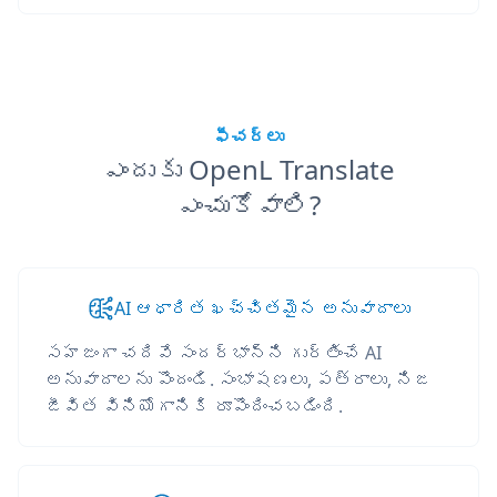
ఫీచర్లు
ఎందుకు OpenL Translate
ఎంచుకోవాలి?
AI ఆధారిత ఖచ్చితమైన అనువాదాలు
సహజంగా చదివే సందర్భాన్ని గుర్తించే AI
అనువాదాలను పొందండి. సంభాషణలు, పత్రాలు, నిజ
జీవిత వినియోగానికి రూపొందించబడింది.