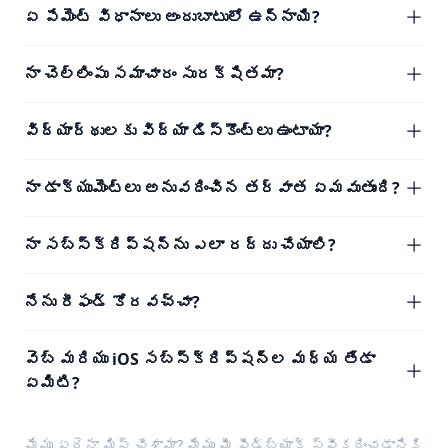
ఏ పేమెంట్ విధానాలు అందుబాటులో ఉన్నాయి?
నా చెల్లింపు సమాచారం సురక్షితమా?
విద్యార్థులకు విద్యా డిస్కౌంట్లు ఉంటాయా?
నా డాక్యుమెంట్లు అనువదించిన తర్వాత ఏమవుతుంది?
నా సబ్‌స్క్రిప్షన్‌ను ఎలా రద్దు చేయాలి?
నేను రీఫండ్ కోరవచ్చా?
వెబ్ మరియు iOS సబ్‌స్క్రిప్షన్‌ల మధ్య తేడా
ఏమిటి?
మేము ఏదైనా మిస్ చేశామా? మేము మీ
ఫీడ్‌బ్యాక్
స్వీకరించడానికి