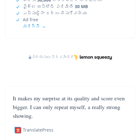
ఫైళ్ల అప్‌లోడ్ పరిమితి
30 MB
ఎప్పుడైనా రద్దు చేసుకోవచ్చు
Ad free
మరిన్ని →
చెల్లింపులు నిర్వహించేది
It makes my surprise at its quality and score even
bigger. I can only repeat myself, a really strong
showing.
TranslatePress