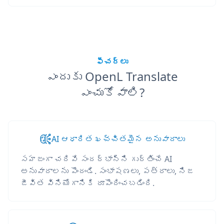
ఫీచర్లు
ఎందుకు OpenL Translate
ఎంచుకోవాలి?
AI ఆధారిత ఖచ్చితమైన అనువాదాలు
సహజంగా చదివే సందర్భాన్ని గుర్తించే AI
అనువాదాలను పొందండి. సంభాషణలు, పత్రాలు, నిజ
జీవిత వినియోగానికి రూపొందించబడింది.