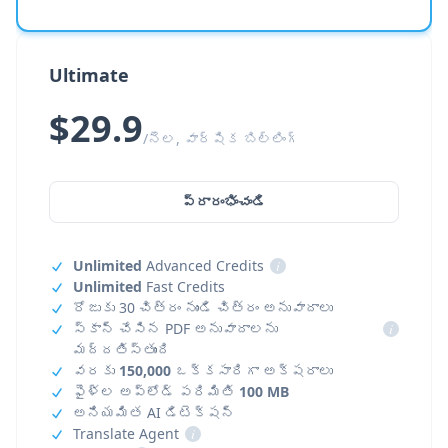
Ultimate
$29.9
/నెల, వార్షిక బిల్లింగ్
ప్రారంభించండి
Unlimited
Advanced Credits
i
Unlimited
Fast Credits
రోజుకు 30 చిత్రం నుండి చిత్రం అనువాదాలు
స్కాన్ చేసిన PDF అనువాదాలను
i
మద్దతిస్తుంది
వరకు
150,000
ఒక్కసారిగా అక్షరాలు
ఫైళ్ల అప్‌లోడ్ పరిమితి
100 MB
అనియమిత AI డిటెక్షన్
Translate Agent
i