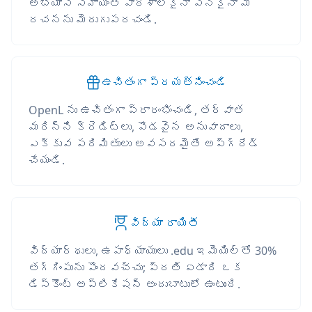
అభ్యాస సహాయంతో పాఠశాలకైనా పనికైనా మీ
రచనను మెరుగుపరచండి.
ఉచితంగా ప్రయత్నించండి
OpenL ను ఉచితంగా ప్రారంభించండి, తర్వాత
మరిన్ని క్రెడిట్లు, పొడవైన అనువాదాలు,
ఎక్కువ పరిమితులు అవసరమైతే అప్‌గ్రేడ్
చేయండి.
విద్యా రాయితీ
విద్యార్థులు, ఉపాధ్యాయులు .edu ఇమెయిల్‌తో 30%
తగ్గింపును పొందవచ్చు; ప్రతి ఏడాది ఒక
డిస్కౌంట్ అప్లికేషన్ అందుబాటులో ఉంటుంది.