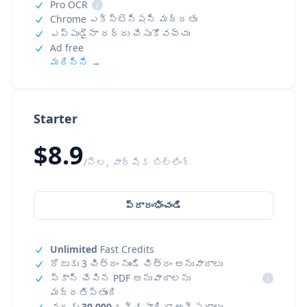
Pro OCR
i
Chrome ఎక్స్‌టెన్షన్ మద్దతు
ఎప్పుడైనా రద్దు చేసుకోవచ్చు
Ad free
మరిన్ని →
Starter
$8.9
/నెల, వార్షిక బిల్లింగ్
ప్రారంభించండి
Unlimited
Fast Credits
రోజుకు 3 చిత్రం నుండి చిత్రం అనువాదాలు
స్కాన్ చేసిన PDF అనువాదాలను
i
మద్దతిస్తుంది
వరకు
30,000
ఒక్కసారిగా అక్షరాలు