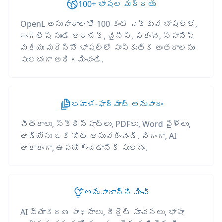
100+ భాషల మద్దతు
OpenL అనువాదాలతో 100 కంటే ఎక్కువ భాషల్లో,
ఇంగ్లీష్ నుండి అరబిక్, చైనీస్, ఫ్రెంచ్, స్పానిష్
మరియు మరెన్నో భాషల్లో సాంస్కృతిక అంతరాలను
సులభంగా అధిగమించండి.
బహుళ-ఫార్మాట్ అనువాదం
చిత్రాలు, స్క్రీన్‌షాట్‌లు, PDFలు, Word ఫైళ్లు,
ఆడియోను ఒకే చోట అనువదించండి. వేగంగా, AI
ఆధారంగా, ఉపయోగించడానికి సులభం.
అనువాదాన్ని మించి
AI వ్యాకరణ సాధనాలు, రీరైట్ సూచనలు, భాషా