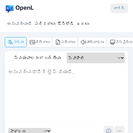
లాగిన్
అనువదించండి
పరికరాలు
డౌన్‌లోడ్
ధరలు
పాఠ్యం
చిత్రాలు
పత్రాలు
మాట్లాడటం
వెబ్‌సైట్ల
స్వయంచాలకంగా గుర్తించు
Pro