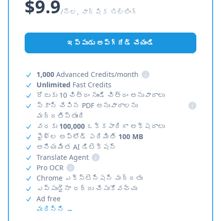
$9.9
/నెల, వార్షిక బిల్లింగ్
ఇప్పుడు అప్‌గ్రేడ్ చేయండి
1,000
Advanced Credits/month
i
Unlimited
Fast Credits
రోజుకు 10 చిత్రం నుండి చిత్రం అనువాదాలు
స్కాన్ చేసిన PDF అనువాదాలను
i
మద్దతిస్తుంది
వరకు
100,000
ఒక్కసారిగా అక్షరాలు
ఫైళ్ల అప్‌లోడ్ పరిమితి
100 MB
అనియమిత AI డిటెక్షన్
Translate Agent
i
Pro OCR
i
Chrome ఎక్స్‌టెన్షన్ మద్దతు
ఎప్పుడైనా రద్దు చేసుకోవచ్చు
Ad free
మరిన్ని →