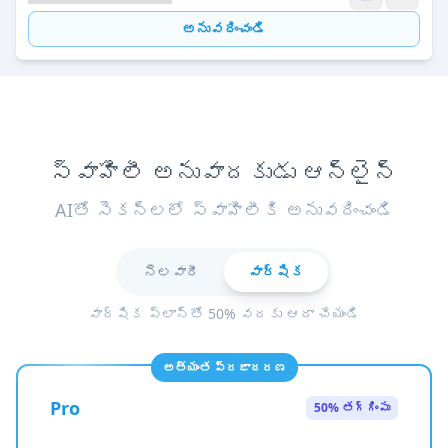
అనువదించండి
స్వాహిలీ అనువాదకుడు ఆన్‌లైన్
AIతో సెకన్లలో స్వాహిలీకి అనువదించండి
నెలవారీ
వార్షిక
వార్షిక ప్లాన్‌తో 50% వరకు ఆదా చేయండి
అత్యంత ప్రజాదరణ
Pro
50% తగ్గింపు