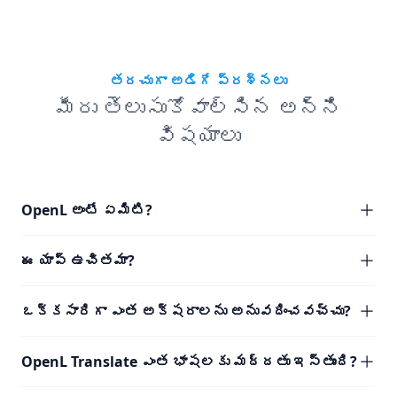
తరచుగా అడిగే ప్రశ్నలు
మీరు తెలుసుకోవాల్సిన అన్ని
విషయాలు
OpenL అంటే ఏమిటి?
ఈ యాప్ ఉచితమా?
ఒక్కసారిగా ఎంత అక్షరాలను అనువదించవచ్చు?
OpenL Translate ఎంత భాషలకు మద్దతు ఇస్తుంది?