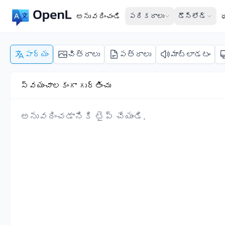
అనువదించండి
పరికరాలు
డౌన్‌లోడ్
పాఠ్యం
చిత్రాలు
పత్రాలు
మాట్లాడటం
స్వయంచాలకంగా గుర్తించు