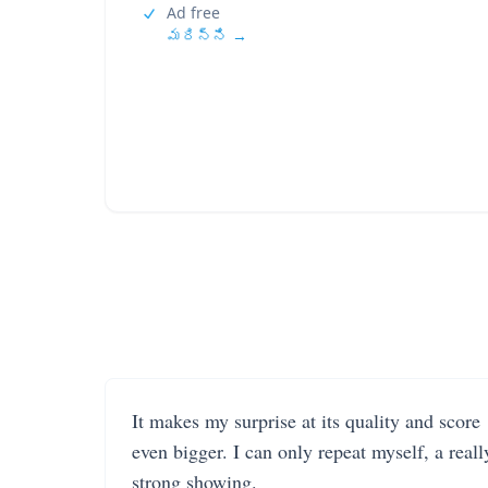
Ad free
మరిన్ని →
It makes my surprise at its quality and score
even bigger. I can only repeat myself, a reall
strong showing.