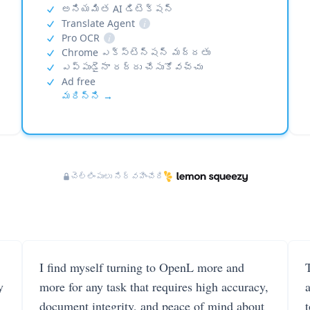
అనియమిత AI డిటెక్షన్
Translate Agent
i
Pro OCR
i
Chrome ఎక్స్‌టెన్షన్ మద్దతు
ఎప్పుడైనా రద్దు చేసుకోవచ్చు
Ad free
మరిన్ని →
చెల్లింపులు నిర్వహించేది
I find myself turning to OpenL more and
T
y
more for any task that requires high accuracy,
document integrity, and peace of mind about