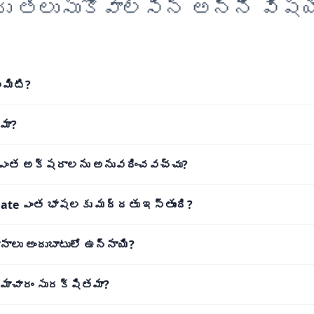
రు తెలుసుకోవాల్సిన అన్ని విషయ
ఏమిటి?
మా?
 ఎంత అక్షరాలను అనువదించవచ్చు?
late ఎంత భాషలకు మద్దతు ఇస్తుంది?
ానాలు అందుబాటులో ఉన్నాయి?
 సమాచారం సురక్షితమా?