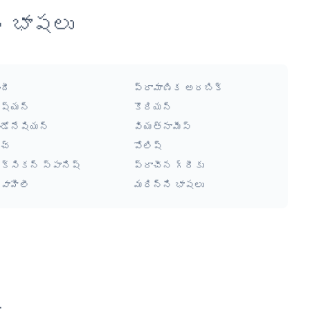
న భాషలు
ందీ
ప్రామాణిక అరబిక్
ష్యన్
కొరియన్
ండోనేషియన్
వియత్నామీస్
చ్
పోలిష్
ెక్సికన్ స్పానిష్
ప్రాచీన గ్రీకు
్వాహిలీ
మరిన్ని భాషలు