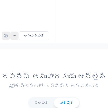
Pro
అనువదించండి
జపనీస్ అనువాదకుడు ఆన్‌లైన్
AIతో సెకన్లలో జపనీస్కి అనువదించండి
నెలవారీ
వార్షిక