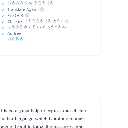
అనియమిత AI డిటెక్షన్
Translate Agent
i
Pro OCR
i
Chrome ఎక్స్‌టెన్షన్ మద్దతు
ఎప్పుడైనా రద్దు చేసుకోవచ్చు
Ad free
మరిన్ని →
his is of great help to express oneself into
another language which is not my mother
tongue. Good to know the message comes