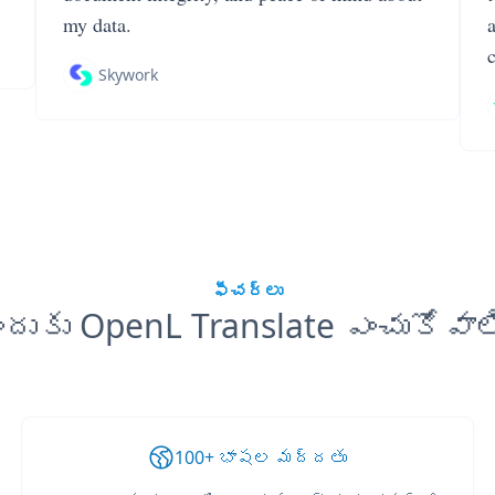
my data.
Skywork
ఫీచర్లు
ందుకు OpenL Translate ఎంచుకోవాల
100+ భాషల మద్దతు