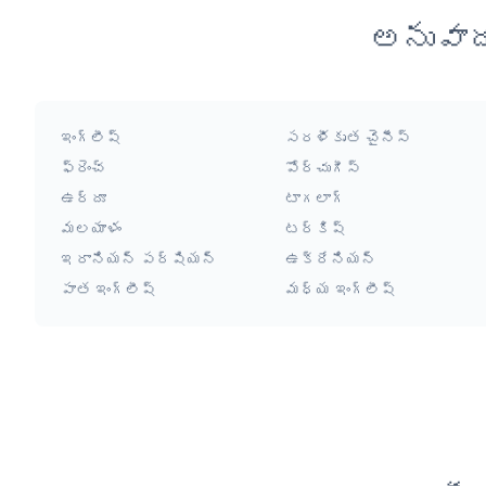
అనువాద
ఇంగ్లీష్
సరళీకృత చైనీస్
ఫ్రెంచ్
పోర్చుగీస్
ఉర్దూ
టాగలాగ్
మలయాళం
టర్కిష్
ఇరానియన్ పర్షియన్
ఉక్రేనియన్
పాత ఇంగ్లీష్
మధ్య ఇంగ్లీష్