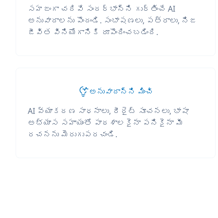
సహజంగా చదివే సందర్భాన్ని గుర్తించే AI
అనువాదాలను పొందండి. సంభాషణలు, పత్రాలు, నిజ
జీవిత వినియోగానికి రూపొందించబడింది.
అనువాదాన్ని మించి
AI వ్యాకరణ సాధనాలు, రీరైట్ సూచనలు, భాషా
అభ్యాస సహాయంతో పాఠశాలకైనా పనికైనా మీ
రచనను మెరుగుపరచండి.