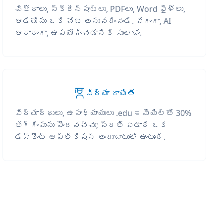
చిత్రాలు, స్క్రీన్‌షాట్‌లు, PDFలు, Word ఫైళ్లు,
ఆడియోను ఒకే చోట అనువదించండి. వేగంగా, AI
ఆధారంగా, ఉపయోగించడానికి సులభం.
విద్యా రాయితీ
విద్యార్థులు, ఉపాధ్యాయులు .edu ఇమెయిల్‌తో 30%
తగ్గింపును పొందవచ్చు; ప్రతి ఏడాది ఒక
డిస్కౌంట్ అప్లికేషన్ అందుబాటులో ఉంటుంది.