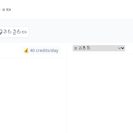
ధరలు
వెబ్‌సైట్లు
💰 40 credits/day