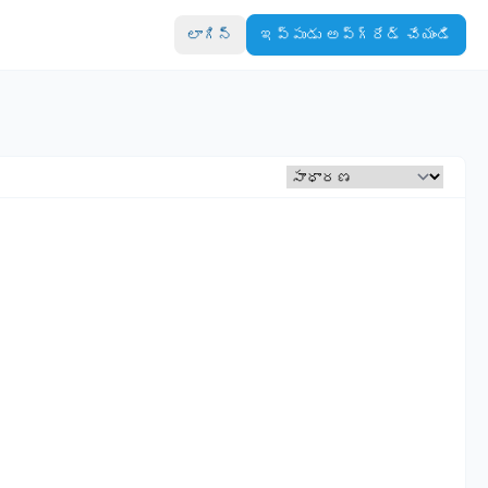
లాగిన్
ఇప్పుడు అప్‌గ్రేడ్ చేయండి