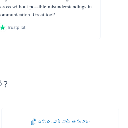
across without possible misunderstandings in
communication. Great tool!
Trustpilot
ి?
బహుళ-ఫార్మాట్ అనువాదం