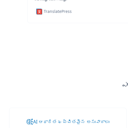
TranslatePress
ఎ
AI ఆధారిత ఖచ్చితమైన అనువాదాలు