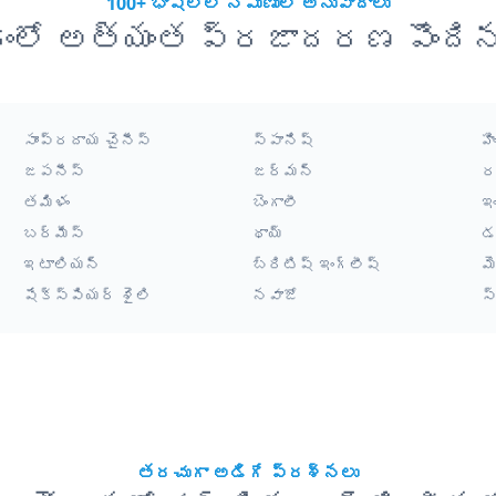
100+ భాషల్లో నిపుణుల అనువాదాలు
ంలో అత్యంత ప్రజాదరణ పొంది
సాంప్రదాయ చైనీస్
స్పానిష్
హి
జపనీస్
జర్మన్
ర
తమిళం
బెంగాలీ
ఇ
బర్మీస్
థాయ్
డ
ఇటాలియన్
బ్రిటిష్ ఇంగ్లీష్
మ
షేక్స్పియర్ శైలి
నవాజో
స
తరచుగా అడిగే ప్రశ్నలు