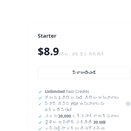
Starter
$8.9
/నెల, వార్షిక బిల్లింగ్
ప్రారంభించండి
Unlimited
Fast Credits
రోజుకు 3 చిత్రం నుండి చిత్రం అనువాదాలు
స్కాన్ చేసిన PDF అనువాదాలను
i
మద్దతిస్తుంది
వరకు
30,000
ఒక్కసారిగా అక్షరాలు
ఫైళ్ల అప్‌లోడ్ పరిమితి
30 MB
ఎప్పుడైనా రద్దు చేసుకోవచ్చు