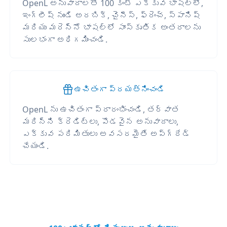
OpenL అనువాదాలతో 100 కంటే ఎక్కువ భాషల్లో,
ఇంగ్లీష్ నుండి అరబిక్, చైనీస్, ఫ్రెంచ్, స్పానిష్
మరియు మరెన్నో భాషల్లో సాంస్కృతిక అంతరాలను
సులభంగా అధిగమించండి.
ఉచితంగా ప్రయత్నించండి
OpenL ను ఉచితంగా ప్రారంభించండి, తర్వాత
మరిన్ని క్రెడిట్లు, పొడవైన అనువాదాలు,
ఎక్కువ పరిమితులు అవసరమైతే అప్‌గ్రేడ్
చేయండి.