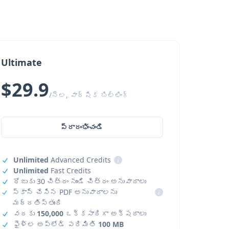
Ultimate
$29.9
/నెల, వార్షిక బిల్లింగ్
ప్రారంభించండి
Unlimited
Advanced Credits
i
Unlimited
Fast Credits
రోజుకు 30 చిత్రం నుండి చిత్రం అనువాదాలు
స్కాన్ చేసిన PDF అనువాదాలను
i
మద్దతిస్తుంది
వరకు
150,000
ఒక్కసారిగా అక్షరాలు
ఫైళ్ల అప్‌లోడ్ పరిమితి
100 MB