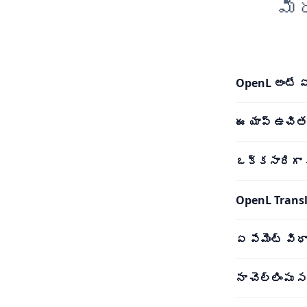
మీ
OpenL అంటే 
ఈ యాప్ ఉచిత
ఒక్కసారిగా
OpenL Trans
ఏ పేమెంట్ విధ
నా చెల్లింపు