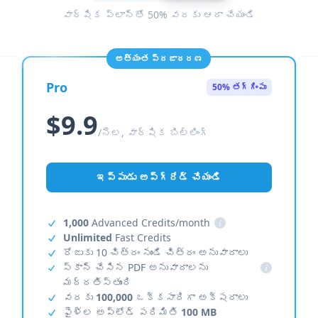
వార్షిక ప్లాన్‌తో 50% వరకు ఆదా చేయండి
అత్యంత ప్రజాదరణ
Pro
50% తగ్గింపు
$9.9
/నెల, వార్షిక బిల్లింగ్
ఇప్పుడు అప్‌గ్రేడ్ చేయండి
1,000
Advanced Credits/month
i
Unlimited
Fast Credits
రోజుకు 10 చిత్రం నుండి చిత్రం అనువాదాలు
స్కాన్ చేసిన PDF అనువాదాలను
i
మద్దతిస్తుంది
వరకు
100,000
ఒక్కసారిగా అక్షరాలు
ఫైళ్ల అప్‌లోడ్ పరిమితి
100 MB