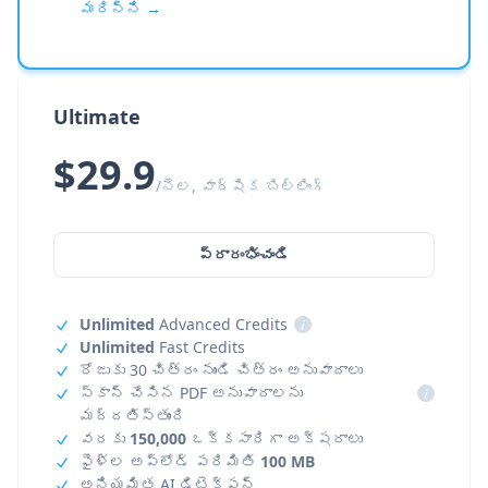
మరిన్ని →
Ultimate
$29.9
/నెల, వార్షిక బిల్లింగ్
ప్రారంభించండి
Unlimited
Advanced Credits
i
Unlimited
Fast Credits
రోజుకు 30 చిత్రం నుండి చిత్రం అనువాదాలు
స్కాన్ చేసిన PDF అనువాదాలను
i
మద్దతిస్తుంది
వరకు
150,000
ఒక్కసారిగా అక్షరాలు
ఫైళ్ల అప్‌లోడ్ పరిమితి
100 MB
అనియమిత AI డిటెక్షన్