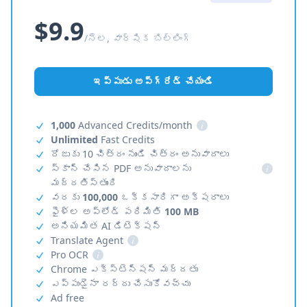
$9.9
/నెల, వార్షిక బిల్లింగ్
ఇప్పుడు అప్‌గ్రేడ్ చేయండి
1,000
Advanced Credits/month
i
Unlimited
Fast Credits
రోజుకు 10 చిత్రం నుండి చిత్రం అనువాదాలు
స్కాన్ చేసిన PDF అనువాదాలను
i
మద్దతిస్తుంది
వరకు
100,000
ఒక్కసారిగా అక్షరాలు
ఫైళ్ల అప్‌లోడ్ పరిమితి
100 MB
అనియమిత AI డిటెక్షన్
Translate Agent
i
Pro OCR
i
Chrome ఎక్స్‌టెన్షన్ మద్దతు
ఎప్పుడైనా రద్దు చేసుకోవచ్చు
Ad free