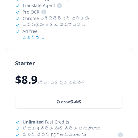
Translate Agent
i
Pro OCR
i
Chrome ఎక్స్‌టెన్షన్ మద్దతు
ఎప్పుడైనా రద్దు చేసుకోవచ్చు
Ad free
మరిన్ని →
Starter
$8.9
/నెల, వార్షిక బిల్లింగ్
ప్రారంభించండి
Unlimited
Fast Credits
రోజుకు 3 చిత్రం నుండి చిత్రం అనువాదాలు
స్కాన్ చేసిన PDF అనువాదాలను
i