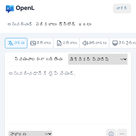
లాగిన్
అనువదించండి
పరికరాలు
డౌన్‌లోడ్
ధరలు
పాఠ్యం
చిత్రాలు
పత్రాలు
మాట్లాడటం
వెబ్‌సైట్ల
స్వయంచాలకంగా గుర్తించు
Pro