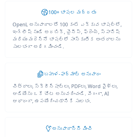
100+ భాషల మద్దతు
OpenL అనువాదాలతో 100 కంటే ఎక్కువ భాషల్లో,
ఇంగ్లీష్ నుండి అరబిక్, చైనీస్, ఫ్రెంచ్, స్పానిష్
మరియు మరెన్నో భాషల్లో సాంస్కృతిక అంతరాలను
సులభంగా అధిగమించండి.
బహుళ-ఫార్మాట్ అనువాదం
చిత్రాలు, స్క్రీన్‌షాట్‌లు, PDFలు, Word ఫైళ్లు,
ఆడియోను ఒకే చోట అనువదించండి. వేగంగా, AI
ఆధారంగా, ఉపయోగించడానికి సులభం.
అనువాదాన్ని మించి