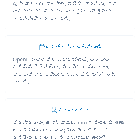
AI వ్యాకరణ సాధనాలు, రీరైట్ సూచనలు, భాషా
అభ్యాస సహాయంతో పాఠశాలకైనా పనికైనా మీ
రచనను మెరుగుపరచండి.
ఉచితంగా ప్రయత్నించండి
OpenL ను ఉచితంగా ప్రారంభించండి, తర్వాత
మరిన్ని క్రెడిట్లు, పొడవైన అనువాదాలు,
ఎక్కువ పరిమితులు అవసరమైతే అప్‌గ్రేడ్
చేయండి.
విద్యా రాయితీ
విద్యార్థులు, ఉపాధ్యాయులు .edu ఇమెయిల్‌తో 30%
తగ్గింపును పొందవచ్చు; ప్రతి ఏడాది ఒక
డిస్కౌంట్ అప్లికేషన్ అందుబాటులో ఉంటుంది.