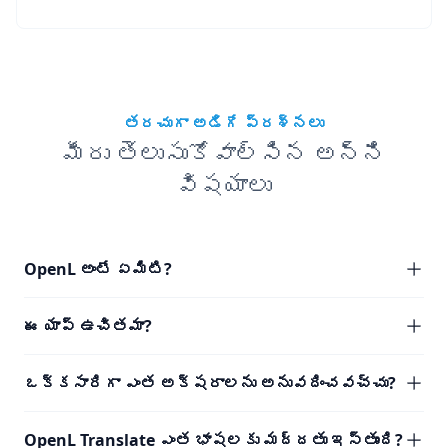
తరచుగా అడిగే ప్రశ్నలు
మీరు తెలుసుకోవాల్సిన అన్ని
విషయాలు
OpenL అంటే ఏమిటి?
ఈ యాప్ ఉచితమా?
ఒక్కసారిగా ఎంత అక్షరాలను అనువదించవచ్చు?
OpenL Translate ఎంత భాషలకు మద్దతు ఇస్తుంది?