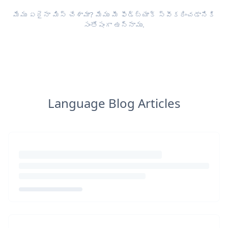
మేము ఏదైనా మిస్ చేశామా? మేము మీ
ఫీడ్‌బ్యాక్
స్వీకరించడానికి
సంతోషంగా ఉన్నాము.
Language Blog Articles