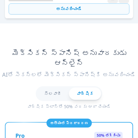
అనువదించండి
మెక్సికన్ స్పానిష్ అనువాదకుడు
ఆన్‌లైన్
AIతో సెకన్లలో మెక్సికన్ స్పానిష్కి అనువదించండి
నెలవారీ
వార్షిక
వార్షిక ప్లాన్‌తో 50% వరకు ఆదా చేయండి
అత్యంత ప్రజాదరణ
Pro
50% తగ్గింపు