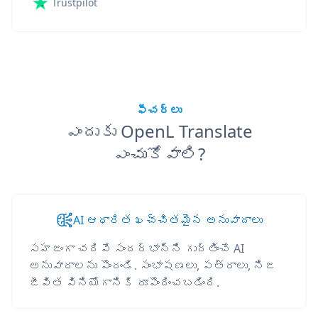
Trustpilot
ఫీచర్లు
ఎందుకు OpenL Translate
ఎంచుకోవాలి?
AI ఆధారిత ఖచ్చితమైన అనువాదాలు
సహజంగా చదివే సందర్భాన్ని గుర్తించే AI
అనువాదాలను పొందండి. సంభాషణలు, పత్రాలు, నిజ
జీవిత వినియోగానికి రూపొందించబడింది.