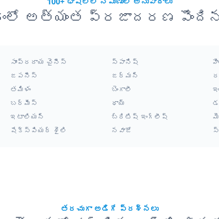
100+ భాషల్లో నిపుణుల అనువాదాలు
ంలో అత్యంత ప్రజాదరణ పొంది
సాంప్రదాయ చైనీస్
స్పానిష్
హి
జపనీస్
జర్మన్
ర
తమిళం
బెంగాలీ
ఇ
బర్మీస్
థాయ్
డ
ఇటాలియన్
బ్రిటిష్ ఇంగ్లీష్
మ
షేక్స్పియర్ శైలి
నవాజో
స
తరచుగా అడిగే ప్రశ్నలు