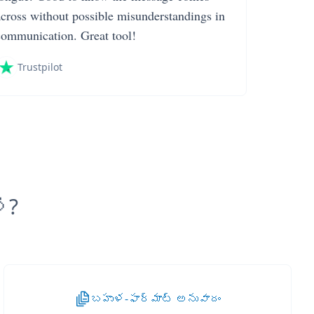
across without possible misunderstandings in
communication. Great tool!
Trustpilot
ి?
బహుళ-ఫార్మాట్ అనువాదం