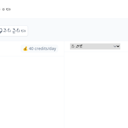
ధరలు
వెబ్‌సైట్లు
💰 40 credits/day