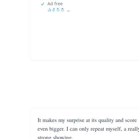
Ad free
మరిన్ని →
It makes my surprise at its quality and score
even bigger. I can only repeat myself, a reall
strong showing.