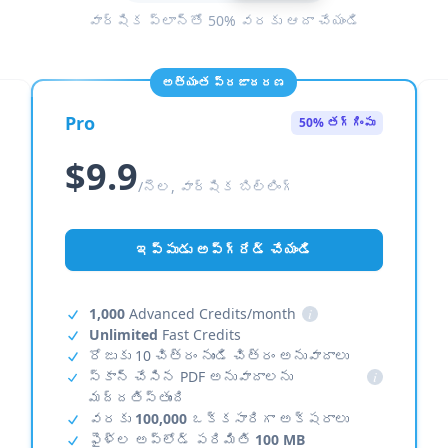
వార్షిక ప్లాన్‌తో 50% వరకు ఆదా చేయండి
అత్యంత ప్రజాదరణ
Pro
50% తగ్గింపు
$9.9
/నెల, వార్షిక బిల్లింగ్
ఇప్పుడు అప్‌గ్రేడ్ చేయండి
1,000
Advanced Credits/month
i
Unlimited
Fast Credits
రోజుకు 10 చిత్రం నుండి చిత్రం అనువాదాలు
స్కాన్ చేసిన PDF అనువాదాలను
i
మద్దతిస్తుంది
వరకు
100,000
ఒక్కసారిగా అక్షరాలు
ఫైళ్ల అప్‌లోడ్ పరిమితి
100 MB