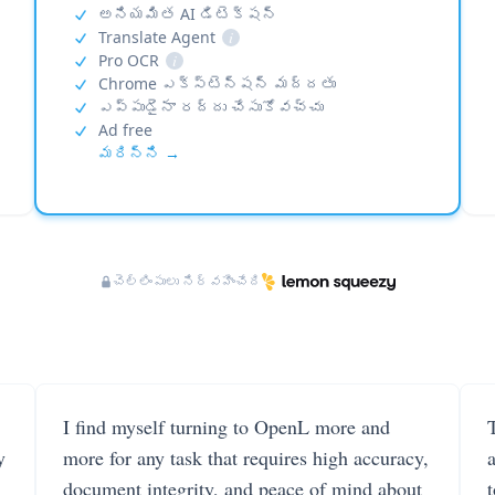
అనియమిత AI డిటెక్షన్
Translate Agent
i
Pro OCR
i
Chrome ఎక్స్‌టెన్షన్ మద్దతు
ఎప్పుడైనా రద్దు చేసుకోవచ్చు
Ad free
మరిన్ని →
చెల్లింపులు నిర్వహించేది
I find myself turning to OpenL more and
T
y
more for any task that requires high accuracy,
document integrity, and peace of mind about