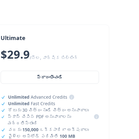
Ultimate
$29.9
/నెల, వార్షిక బిల్లింగ్
ప్రారంభించండి
Unlimited
Advanced Credits
i
Unlimited
Fast Credits
రోజుకు 30 చిత్రం నుండి చిత్రం అనువాదాలు
స్కాన్ చేసిన PDF అనువాదాలను
i
మద్దతిస్తుంది
వరకు
150,000
ఒక్కసారిగా అక్షరాలు
ఫైళ్ల అప్‌లోడ్ పరిమితి
100 MB