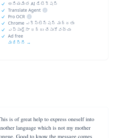
అనియమిత AI డిటెక్షన్
Translate Agent
i
Pro OCR
i
Chrome ఎక్స్‌టెన్షన్ మద్దతు
ఎప్పుడైనా రద్దు చేసుకోవచ్చు
Ad free
మరిన్ని →
his is of great help to express oneself into
another language which is not my mother
tongue. Good to know the message comes