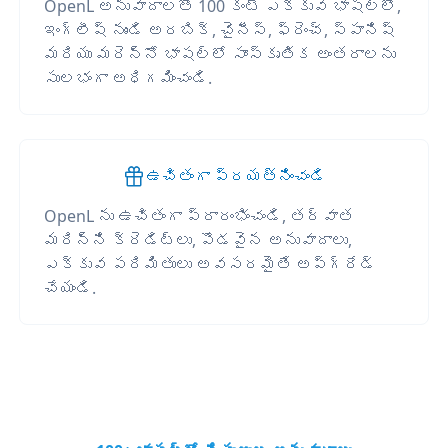
OpenL అనువాదాలతో 100 కంటే ఎక్కువ భాషల్లో,
ఇంగ్లీష్ నుండి అరబిక్, చైనీస్, ఫ్రెంచ్, స్పానిష్
మరియు మరెన్నో భాషల్లో సాంస్కృతిక అంతరాలను
సులభంగా అధిగమించండి.
ఉచితంగా ప్రయత్నించండి
OpenL ను ఉచితంగా ప్రారంభించండి, తర్వాత
మరిన్ని క్రెడిట్లు, పొడవైన అనువాదాలు,
ఎక్కువ పరిమితులు అవసరమైతే అప్‌గ్రేడ్
చేయండి.