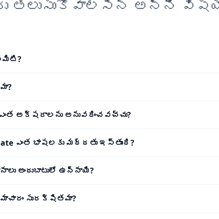
రు తెలుసుకోవాల్సిన అన్ని విషయ
ఏమిటి?
మా?
 ఎంత అక్షరాలను అనువదించవచ్చు?
late ఎంత భాషలకు మద్దతు ఇస్తుంది?
ానాలు అందుబాటులో ఉన్నాయి?
 సమాచారం సురక్షితమా?