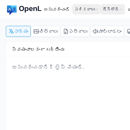
అనువదించండి
పరికరాలు
డౌన్‌లోడ్
పాఠ్యం
చిత్రాలు
పత్రాలు
మాట్లాడటం
స్వయంచాలకంగా గుర్తించు