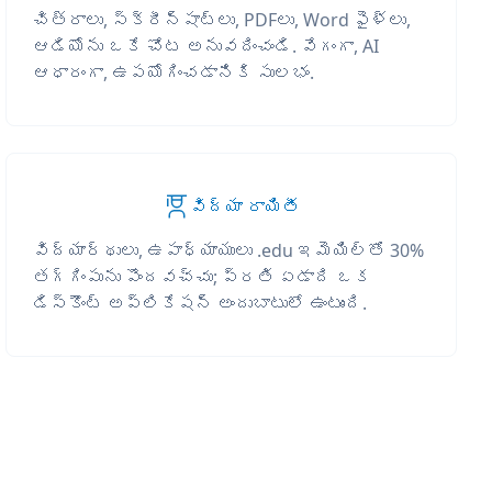
చిత్రాలు, స్క్రీన్‌షాట్‌లు, PDFలు, Word ఫైళ్లు,
ఆడియోను ఒకే చోట అనువదించండి. వేగంగా, AI
ఆధారంగా, ఉపయోగించడానికి సులభం.
విద్యా రాయితీ
విద్యార్థులు, ఉపాధ్యాయులు .edu ఇమెయిల్‌తో 30%
తగ్గింపును పొందవచ్చు; ప్రతి ఏడాది ఒక
డిస్కౌంట్ అప్లికేషన్ అందుబాటులో ఉంటుంది.