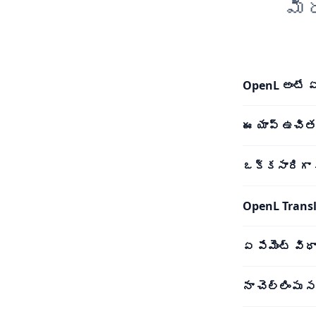
మీ
OpenL అంటే 
ఈ యాప్ ఉచిత
ఒక్కసారిగా
OpenL Trans
ఏ పేమెంట్ విధ
నా చెల్లింపు