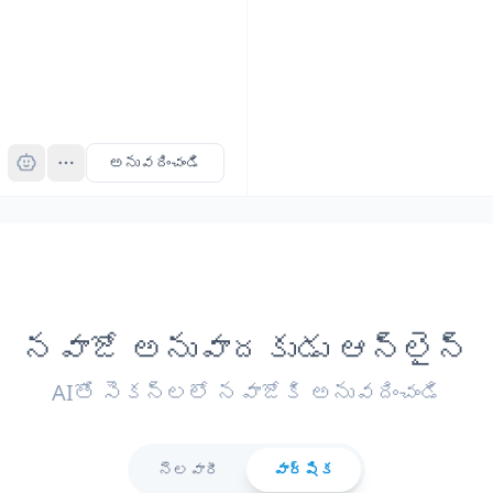
Pro
అనువదించండి
నవాజో అనువాదకుడు ఆన్‌లైన్
AIతో సెకన్లలో నవాజోకి అనువదించండి
నెలవారీ
వార్షిక