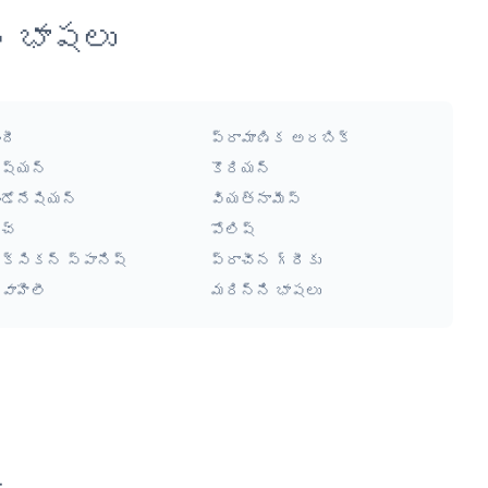
న భాషలు
ందీ
ప్రామాణిక అరబిక్
ష్యన్
కొరియన్
ండోనేషియన్
వియత్నామీస్
చ్
పోలిష్
ెక్సికన్ స్పానిష్
ప్రాచీన గ్రీకు
్వాహిలీ
మరిన్ని భాషలు