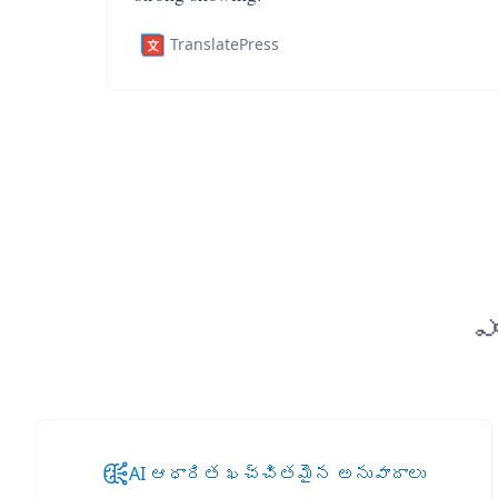
TranslatePress
ఎ
AI ఆధారిత ఖచ్చితమైన అనువాదాలు