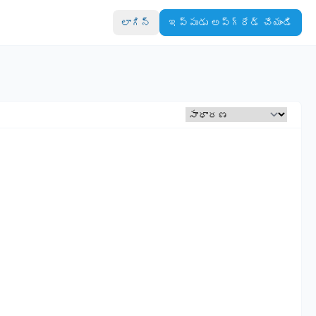
లాగిన్
ఇప్పుడు అప్‌గ్రేడ్ చేయండి