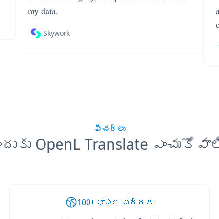
my data.
Skywork
ఫీచర్లు
ందుకు OpenL Translate ఎంచుకోవాల
100+ భాషల మద్దతు