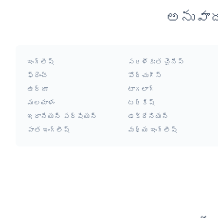
అనువాద
ఇంగ్లీష్
సరళీకృత చైనీస్
ఫ్రెంచ్
పోర్చుగీస్
ఉర్దూ
టాగలాగ్
మలయాళం
టర్కిష్
ఇరానియన్ పర్షియన్
ఉక్రేనియన్
పాత ఇంగ్లీష్
మధ్య ఇంగ్లీష్