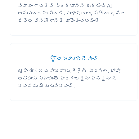
సహజంగా చదివే సందర్భాన్ని గుర్తించే AI
అనువాదాలను పొందండి. సంభాషణలు, పత్రాలు, నిజ
జీవిత వినియోగానికి రూపొందించబడింది.
అనువాదాన్ని మించి
AI వ్యాకరణ సాధనాలు, రీరైట్ సూచనలు, భాషా
అభ్యాస సహాయంతో పాఠశాలకైనా పనికైనా మీ
రచనను మెరుగుపరచండి.