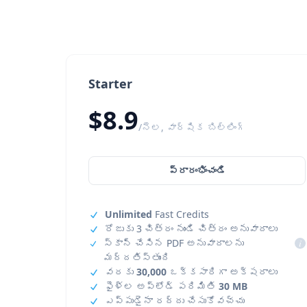
Starter
$8.9
/నెల, వార్షిక బిల్లింగ్
ప్రారంభించండి
Unlimited
Fast Credits
రోజుకు 3 చిత్రం నుండి చిత్రం అనువాదాలు
స్కాన్ చేసిన PDF అనువాదాలను
i
మద్దతిస్తుంది
వరకు
30,000
ఒక్కసారిగా అక్షరాలు
ఫైళ్ల అప్‌లోడ్ పరిమితి
30 MB
ఎప్పుడైనా రద్దు చేసుకోవచ్చు