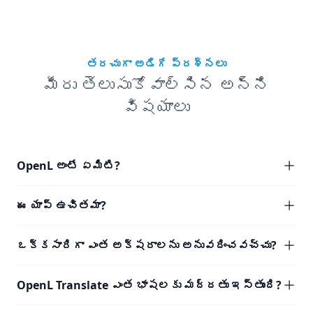
తరచుగా అడిగే ప్రశ్నలు
మీరు తెలుసుకోవాల్సిన అన్ని
విషయాలు
OpenL అంటే ఏమిటి?
ఈ యాప్ ఉచితమా?
ఒక్కసారిగా ఎంత అక్షరాలను అనువదించవచ్చు?
OpenL Translate ఎంత భాషలకు మద్దతు ఇస్తుంది?