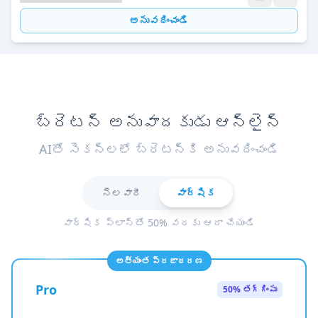
అనువదించండి
బ్రెటన్ అనువాదకుడు ఆన్‌లైన్
AIతో సెకన్లలో బ్రెటన్కి అనువదించండి
నెలవారీ
వార్షిక
వార్షిక ప్లాన్‌తో 50% వరకు ఆదా చేయండి
అత్యంత ప్రజాదరణ
Pro
50% తగ్గింపు