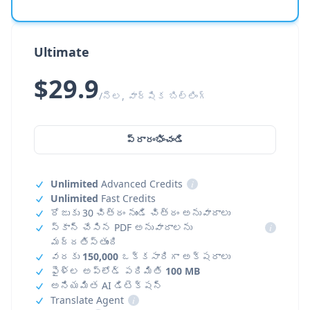
Ultimate
$29.9
/నెల, వార్షిక బిల్లింగ్
ప్రారంభించండి
Unlimited
Advanced Credits
i
Unlimited
Fast Credits
రోజుకు 30 చిత్రం నుండి చిత్రం అనువాదాలు
స్కాన్ చేసిన PDF అనువాదాలను
i
మద్దతిస్తుంది
వరకు
150,000
ఒక్కసారిగా అక్షరాలు
ఫైళ్ల అప్‌లోడ్ పరిమితి
100 MB
అనియమిత AI డిటెక్షన్
Translate Agent
i