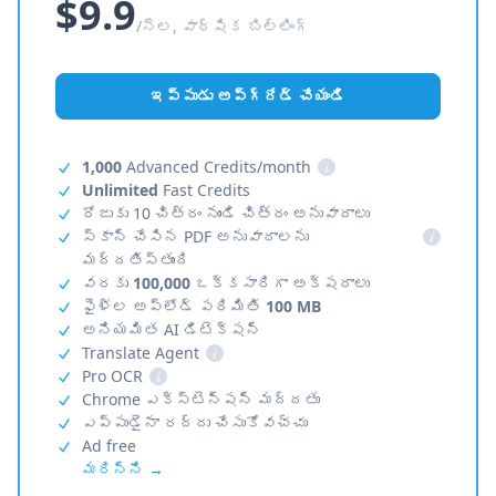
$9.9
/నెల, వార్షిక బిల్లింగ్
ఇప్పుడు అప్‌గ్రేడ్ చేయండి
1,000
Advanced Credits/month
i
Unlimited
Fast Credits
రోజుకు 10 చిత్రం నుండి చిత్రం అనువాదాలు
స్కాన్ చేసిన PDF అనువాదాలను
i
మద్దతిస్తుంది
వరకు
100,000
ఒక్కసారిగా అక్షరాలు
ఫైళ్ల అప్‌లోడ్ పరిమితి
100 MB
అనియమిత AI డిటెక్షన్
Translate Agent
i
Pro OCR
i
Chrome ఎక్స్‌టెన్షన్ మద్దతు
ఎప్పుడైనా రద్దు చేసుకోవచ్చు
Ad free
మరిన్ని →