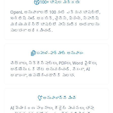
100+ భాషల మద్దతు
OpenL అనువాదాలతో 100 కంటే ఎక్కువ భాషల్లో,
ఇంగ్లీష్ నుండి అరబిక్, చైనీస్, ఫ్రెంచ్, స్పానిష్
మరియు మరెన్నో భాషల్లో సాంస్కృతిక అంతరాలను
సులభంగా అధిగమించండి.
బహుళ-ఫార్మాట్ అనువాదం
చిత్రాలు, స్క్రీన్‌షాట్‌లు, PDFలు, Word ఫైళ్లు,
ఆడియోను ఒకే చోట అనువదించండి. వేగంగా, AI
ఆధారంగా, ఉపయోగించడానికి సులభం.
అనువాదాన్ని మించి
AI వ్యాకరణ సాధనాలు, రీరైట్ సూచనలు, భాషా