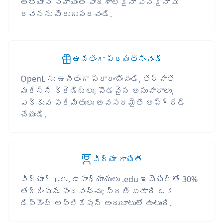
అభ్యాస సహాయంతో పాఠశాలకైనా పనికైనా మీ
రచనను మెరుగుపరచండి.
ఉచితంగా ప్రయత్నించండి
OpenL ను ఉచితంగా ప్రారంభించండి, తర్వాత
మరిన్ని క్రెడిట్లు, పొడవైన అనువాదాలు,
ఎక్కువ పరిమితులు అవసరమైతే అప్‌గ్రేడ్
చేయండి.
విద్యా రాయితీ
విద్యార్థులు, ఉపాధ్యాయులు .edu ఇమెయిల్‌తో 30%
తగ్గింపును పొందవచ్చు; ప్రతి ఏడాది ఒక
డిస్కౌంట్ అప్లికేషన్ అందుబాటులో ఉంటుంది.