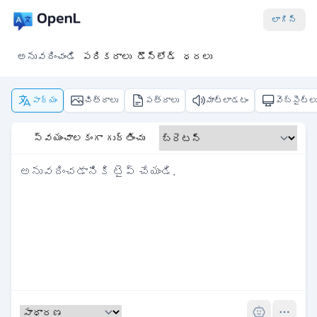
లాగిన్
అనువదించండి
పరికరాలు
డౌన్‌లోడ్
ధరలు
పాఠ్యం
చిత్రాలు
పత్రాలు
మాట్లాడటం
వెబ్‌సైట్ల
స్వయంచాలకంగా గుర్తించు
Pro