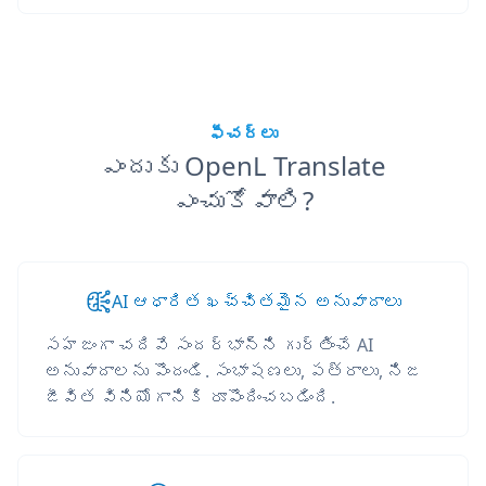
ఫీచర్లు
ఎందుకు OpenL Translate
ఎంచుకోవాలి?
AI ఆధారిత ఖచ్చితమైన అనువాదాలు
సహజంగా చదివే సందర్భాన్ని గుర్తించే AI
అనువాదాలను పొందండి. సంభాషణలు, పత్రాలు, నిజ
జీవిత వినియోగానికి రూపొందించబడింది.