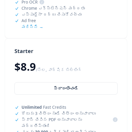
Pro OCR
i
Chrome ఎక్స్‌టెన్షన్ మద్దతు
ఎప్పుడైనా రద్దు చేసుకోవచ్చు
Ad free
మరిన్ని →
Starter
$8.9
/నెల, వార్షిక బిల్లింగ్
ప్రారంభించండి
Unlimited
Fast Credits
రోజుకు 3 చిత్రం నుండి చిత్రం అనువాదాలు
స్కాన్ చేసిన PDF అనువాదాలను
i
మద్దతిస్తుంది
వరకు
30,000
ఒక్కసారిగా అక్షరాలు