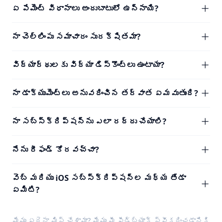
ఏ పేమెంట్ విధానాలు అందుబాటులో ఉన్నాయి?
నా చెల్లింపు సమాచారం సురక్షితమా?
విద్యార్థులకు విద్యా డిస్కౌంట్లు ఉంటాయా?
నా డాక్యుమెంట్లు అనువదించిన తర్వాత ఏమవుతుంది?
నా సబ్‌స్క్రిప్షన్‌ను ఎలా రద్దు చేయాలి?
నేను రీఫండ్ కోరవచ్చా?
వెబ్ మరియు iOS సబ్‌స్క్రిప్షన్‌ల మధ్య తేడా
ఏమిటి?
మేము ఏదైనా మిస్ చేశామా? మేము మీ
ఫీడ్‌బ్యాక్
స్వీకరించడానికి