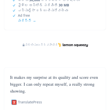
ఫైళ్ల అప్‌లోడ్ పరిమితి
30 MB
ఎప్పుడైనా రద్దు చేసుకోవచ్చు
Ad free
మరిన్ని →
చెల్లింపులు నిర్వహించేది
It makes my surprise at its quality and score even
bigger. I can only repeat myself, a really strong
showing.
TranslatePress