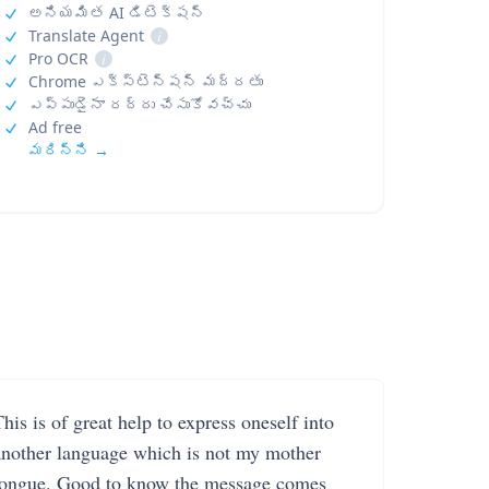
అనియమిత AI డిటెక్షన్
Translate Agent
i
Pro OCR
i
Chrome ఎక్స్‌టెన్షన్ మద్దతు
ఎప్పుడైనా రద్దు చేసుకోవచ్చు
Ad free
మరిన్ని →
his is of great help to express oneself into
another language which is not my mother
tongue. Good to know the message comes