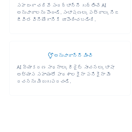
సహజంగా చదివే సందర్భాన్ని గుర్తించే AI
అనువాదాలను పొందండి. సంభాషణలు, పత్రాలు, నిజ
జీవిత వినియోగానికి రూపొందించబడింది.
అనువాదాన్ని మించి
AI వ్యాకరణ సాధనాలు, రీరైట్ సూచనలు, భాషా
అభ్యాస సహాయంతో పాఠశాలకైనా పనికైనా మీ
రచనను మెరుగుపరచండి.