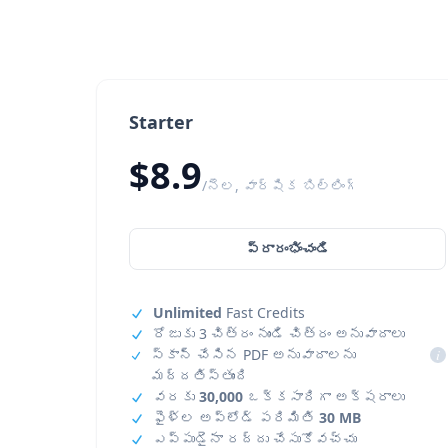
Starter
$8.9
/నెల, వార్షిక బిల్లింగ్
ప్రారంభించండి
Unlimited
Fast Credits
రోజుకు 3 చిత్రం నుండి చిత్రం అనువాదాలు
స్కాన్ చేసిన PDF అనువాదాలను
i
మద్దతిస్తుంది
వరకు
30,000
ఒక్కసారిగా అక్షరాలు
ఫైళ్ల అప్‌లోడ్ పరిమితి
30 MB
ఎప్పుడైనా రద్దు చేసుకోవచ్చు