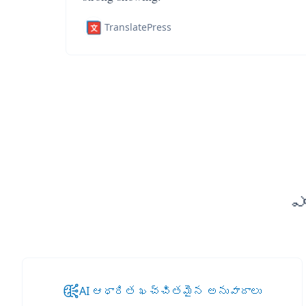
TranslatePress
ఎ
AI ఆధారిత ఖచ్చితమైన అనువాదాలు