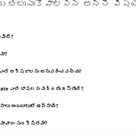
రు తెలుసుకోవాల్సిన అన్ని విషయ
ఏమిటి?
మా?
 ఎంత అక్షరాలను అనువదించవచ్చు?
late ఎంత భాషలకు మద్దతు ఇస్తుంది?
ానాలు అందుబాటులో ఉన్నాయి?
 సమాచారం సురక్షితమా?