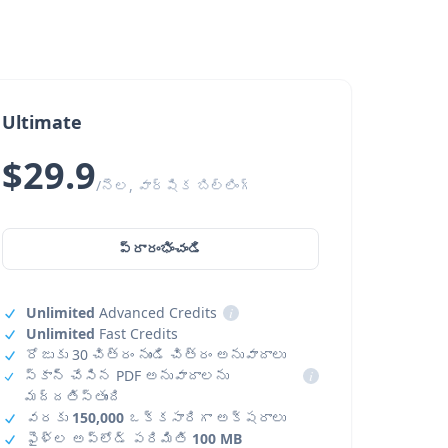
Ultimate
$29.9
/నెల, వార్షిక బిల్లింగ్
ప్రారంభించండి
Unlimited
Advanced Credits
i
Unlimited
Fast Credits
రోజుకు 30 చిత్రం నుండి చిత్రం అనువాదాలు
స్కాన్ చేసిన PDF అనువాదాలను
i
మద్దతిస్తుంది
వరకు
150,000
ఒక్కసారిగా అక్షరాలు
ఫైళ్ల అప్‌లోడ్ పరిమితి
100 MB