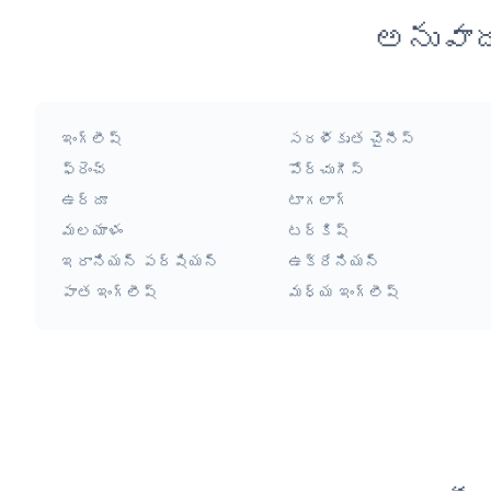
అనువాద
ఇంగ్లీష్
సరళీకృత చైనీస్
ఫ్రెంచ్
పోర్చుగీస్
ఉర్దూ
టాగలాగ్
మలయాళం
టర్కిష్
ఇరానియన్ పర్షియన్
ఉక్రేనియన్
పాత ఇంగ్లీష్
మధ్య ఇంగ్లీష్