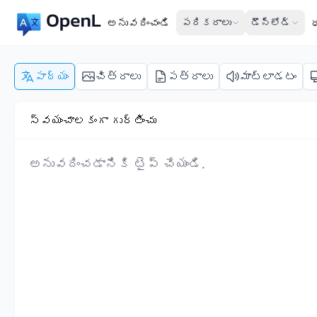
అనువదించండి
పరికరాలు
డౌన్‌లోడ్
పాఠ్యం
చిత్రాలు
పత్రాలు
మాట్లాడటం
స్వయంచాలకంగా గుర్తించు