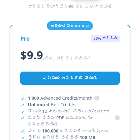
వార్షిక ప్లాన్‌తో 50% వరకు ఆదా చేయండి
అత్యంత ప్రజాదరణ
Pro
50% తగ్గింపు
$9.9
/నెల, వార్షిక బిల్లింగ్
ఇప్పుడు అప్‌గ్రేడ్ చేయండి
1,000
Advanced Credits/month
i
Unlimited
Fast Credits
రోజుకు 10 చిత్రం నుండి చిత్రం అనువాదాలు
స్కాన్ చేసిన PDF అనువాదాలను
i
మద్దతిస్తుంది
వరకు
100,000
ఒక్కసారిగా అక్షరాలు
ఫైళ్ల అప్‌లోడ్ పరిమితి
100 MB