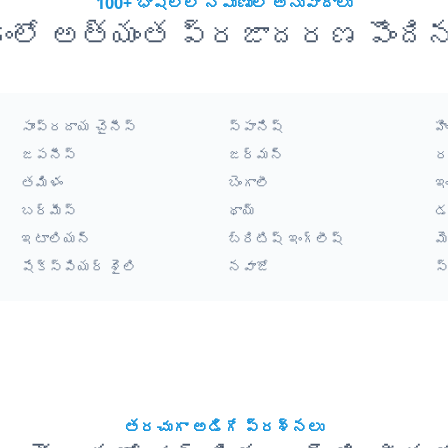
100+ భాషల్లో నిపుణుల అనువాదాలు
ంలో అత్యంత ప్రజాదరణ పొంది
సాంప్రదాయ చైనీస్
స్పానిష్
హి
జపనీస్
జర్మన్
ర
తమిళం
బెంగాలీ
ఇ
బర్మీస్
థాయ్
డ
ఇటాలియన్
బ్రిటిష్ ఇంగ్లీష్
మ
షేక్స్పియర్ శైలి
నవాజో
స
తరచుగా అడిగే ప్రశ్నలు