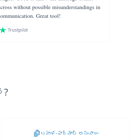
across without possible misunderstandings in
communication. Great tool!
Trustpilot
ి?
బహుళ-ఫార్మాట్ అనువాదం