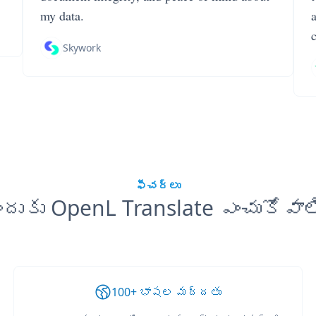
my data.
Skywork
ఫీచర్లు
ందుకు OpenL Translate ఎంచుకోవాల
100+ భాషల మద్దతు