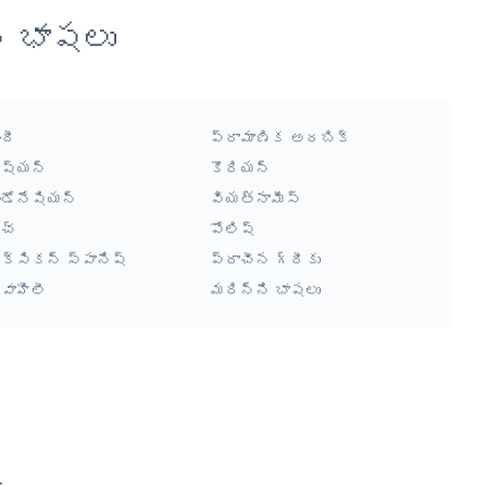
న భాషలు
ందీ
ప్రామాణిక అరబిక్
ష్యన్
కొరియన్
ండోనేషియన్
వియత్నామీస్
చ్
పోలిష్
ెక్సికన్ స్పానిష్
ప్రాచీన గ్రీకు
్వాహిలీ
మరిన్ని భాషలు