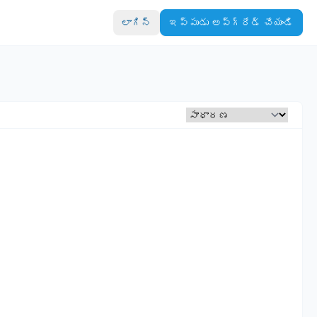
లాగిన్
ఇప్పుడు అప్‌గ్రేడ్ చేయండి