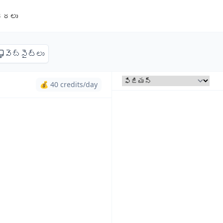
ధరలు
వెబ్‌సైట్లు
💰 40 credits/day