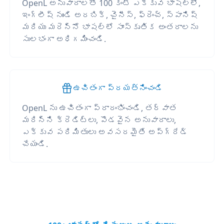
OpenL అనువాదాలతో 100 కంటే ఎక్కువ భాషల్లో,
ఇంగ్లీష్ నుండి అరబిక్, చైనీస్, ఫ్రెంచ్, స్పానిష్
మరియు మరెన్నో భాషల్లో సాంస్కృతిక అంతరాలను
సులభంగా అధిగమించండి.
ఉచితంగా ప్రయత్నించండి
OpenL ను ఉచితంగా ప్రారంభించండి, తర్వాత
మరిన్ని క్రెడిట్లు, పొడవైన అనువాదాలు,
ఎక్కువ పరిమితులు అవసరమైతే అప్‌గ్రేడ్
చేయండి.