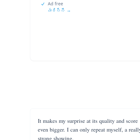
Ad free
మరిన్ని →
It makes my surprise at its quality and score
even bigger. I can only repeat myself, a reall
strong showing.