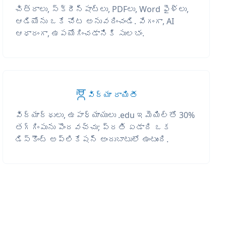
చిత్రాలు, స్క్రీన్‌షాట్‌లు, PDFలు, Word ఫైళ్లు,
ఆడియోను ఒకే చోట అనువదించండి. వేగంగా, AI
ఆధారంగా, ఉపయోగించడానికి సులభం.
విద్యా రాయితీ
విద్యార్థులు, ఉపాధ్యాయులు .edu ఇమెయిల్‌తో 30%
తగ్గింపును పొందవచ్చు; ప్రతి ఏడాది ఒక
డిస్కౌంట్ అప్లికేషన్ అందుబాటులో ఉంటుంది.