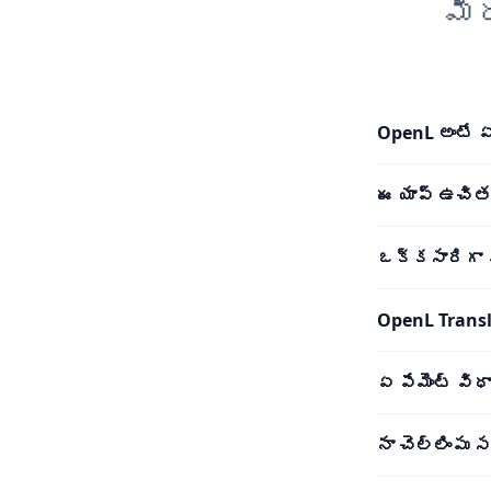
మీ
OpenL అంటే 
ఈ యాప్ ఉచిత
ఒక్కసారిగా
OpenL Trans
ఏ పేమెంట్ విధ
నా చెల్లింపు