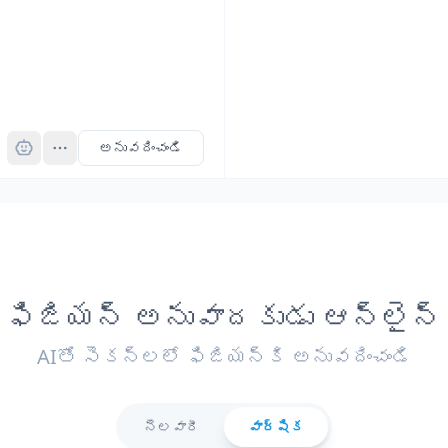
Pro
అనువదించండి
ఫిజియన్ అనువాదకుడు ఆన్‌లైన్
AIతో సెకన్లలో ఫిజియన్కి అనువదించండి
నెలవారీ
వార్షిక