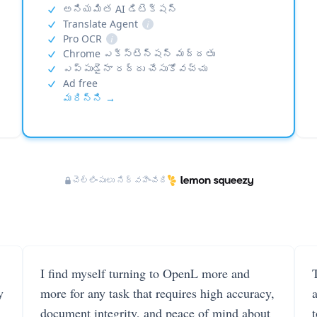
అనియమిత AI డిటెక్షన్
Translate Agent
i
Pro OCR
i
Chrome ఎక్స్‌టెన్షన్ మద్దతు
ఎప్పుడైనా రద్దు చేసుకోవచ్చు
Ad free
మరిన్ని →
చెల్లింపులు నిర్వహించేది
I find myself turning to OpenL more and
T
y
more for any task that requires high accuracy,
document integrity, and peace of mind about