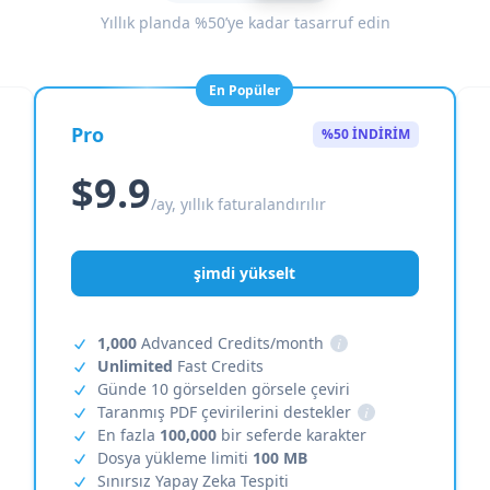
Yıllık planda %50’ye kadar tasarruf edin
En Popüler
Pro
%50 İNDİRİM
$9.9
/ay, yıllık faturalandırılır
şimdi yükselt
1,000
Advanced Credits/month
i
Unlimited
Fast Credits
Günde 10 görselden görsele çeviri
Taranmış PDF çevirilerini destekler
i
En fazla
100,000
bir seferde karakter
Dosya yükleme limiti
100 MB
Sınırsız Yapay Zeka Tespiti