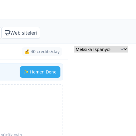
Web siteleri
💰 40 credits/day
✨ Hemen Dene
 sürükleyin