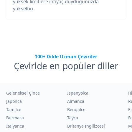
yüksek limitlere ihtiyaç duyduğunuzda
yükseltin.
100+ Dilde Uzman Çeviriler
Çeviride en popüler diller
Geleneksel Çince
İspanyolca
H
Japonca
Almanca
R
Tamilce
Bengalce
E
Burmaca
Tayca
F
İtalyanca
Britanya İngilizcesi
M