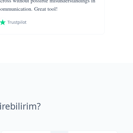
across without possible misunderstandings in
communication. Great tool!
Trustpilot
rebilirim?