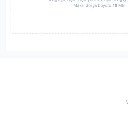
Maks. dosya boyutu
10
MB
M