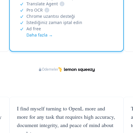
Translate Agent
i
Pro OCR
i
Chrome uzantısı desteği
İstediğiniz zaman iptal edin
Ad free
Daha fazla →
Ödemeler
I find myself turning to OpenL more and
T
y
more for any task that requires high accuracy,
document integrity, and peace of mind about