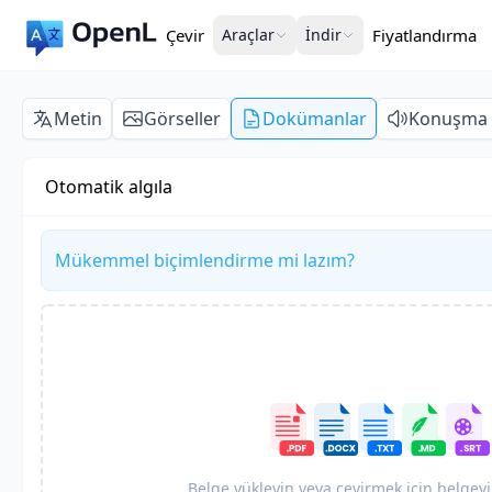
Çevir
Araçlar
İndir
Fiyatlandırma
Metin
Görseller
Dokümanlar
Konuşma
Otomatik algıla
Mükemmel biçimlendirme mi lazım?
Belge yükleyin veya çevirmek için belgeyi