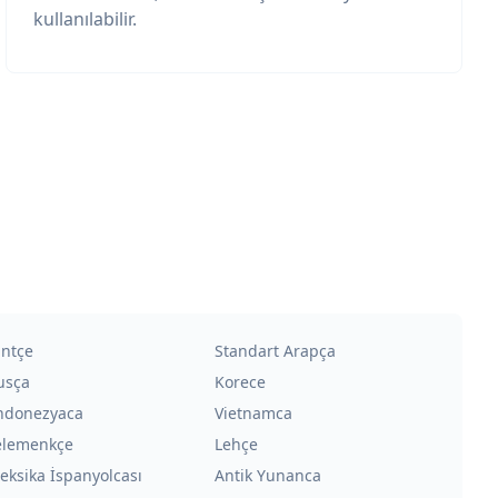
kullanılabilir.
intçe
Standart Arapça
usça
Korece
ndonezyaca
Vietnamca
elemenkçe
Lehçe
eksika İspanyolcası
Antik Yunanca