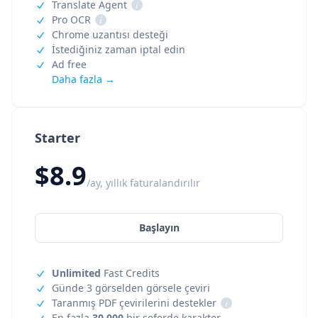
Translate Agent
i
Pro OCR
i
Chrome uzantısı desteği
İstediğiniz zaman iptal edin
Ad free
Daha fazla →
Starter
$8.9
/ay, yıllık faturalandırılır
Başlayın
Unlimited
Fast Credits
Günde 3 görselden görsele çeviri
Taranmış PDF çevirilerini destekler
i
En fazla
30,000
bir seferde karakter