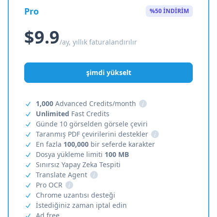
Pro
%50 İNDİRİM
$9.9
/ay, yıllık faturalandırılır
şimdi yükselt
1,000
Advanced Credits/month
i
Unlimited
Fast Credits
Günde 10 görselden görsele çeviri
Taranmış PDF çevirilerini destekler
i
En fazla
100,000
bir seferde karakter
Dosya yükleme limiti
100 MB
Sınırsız Yapay Zeka Tespiti
Translate Agent
i
Pro OCR
i
Chrome uzantısı desteği
İstediğiniz zaman iptal edin
Ad free