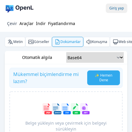
Giriş yap
Çevir
Araçlar
İndir
Fiyatlandırma
Metin
Görseller
Dokümanlar
Konuşma
Web site
Otomatik algıla
Mükemmel biçimlendirme mi
✨ Hemen
Dene
lazım?
Belge yükleyin veya çevirmek için belgeyi
sürükleyin