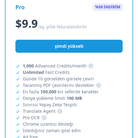
Pro
%50 İNDİRİM
$9.9
/ay, yıllık faturalandırılır
şimdi yükselt
1,000
Advanced Credits/month
i
Unlimited
Fast Credits
Günde 10 görselden görsele çeviri
Taranmış PDF çevirilerini destekler
i
En fazla
100,000
bir seferde karakter
Dosya yükleme limiti
100 MB
Sınırsız Yapay Zeka Tespiti
Translate Agent
i
Pro OCR
i
Chrome uzantısı desteği
İstediğiniz zaman iptal edin
Ad free