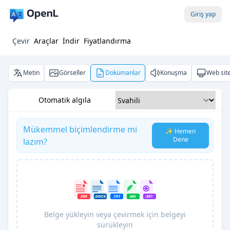
Giriş yap
Çevir
Araçlar
İndir
Fiyatlandırma
Metin
Görseller
Dokümanlar
Konuşma
Web site
Otomatik algıla
Mükemmel biçimlendirme mi
✨ Hemen
Dene
lazım?
Belge yükleyin veya çevirmek için belgeyi
sürükleyin