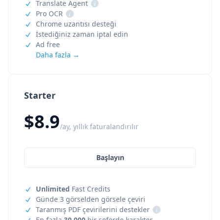
Translate Agent
i
Pro OCR
i
Chrome uzantısı desteği
İstediğiniz zaman iptal edin
Ad free
Daha fazla →
Starter
$8.9
/ay, yıllık faturalandırılır
Başlayın
Unlimited
Fast Credits
Günde 3 görselden görsele çeviri
Taranmış PDF çevirilerini destekler
i
En fazla
30,000
bir seferde karakter