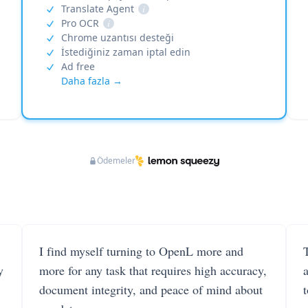
Translate Agent
i
Pro OCR
i
Chrome uzantısı desteği
İstediğiniz zaman iptal edin
Ad free
Daha fazla →
Ödemeler
I find myself turning to OpenL more and
T
y
more for any task that requires high accuracy,
document integrity, and peace of mind about