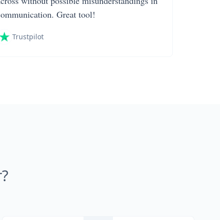
across without possible misunderstandings in
communication. Great tool!
Trustpilot
r?