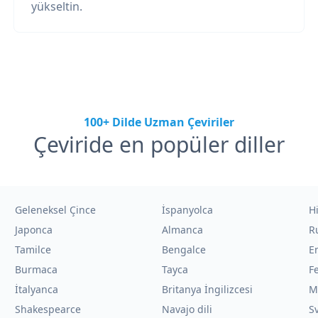
yükseltin.
100+ Dilde Uzman Çeviriler
Çeviride en popüler diller
Geleneksel Çince
İspanyolca
H
Japonca
Almanca
R
Tamilce
Bengalce
E
Burmaca
Tayca
F
İtalyanca
Britanya İngilizcesi
M
Shakespearce
Navajo dili
Sv