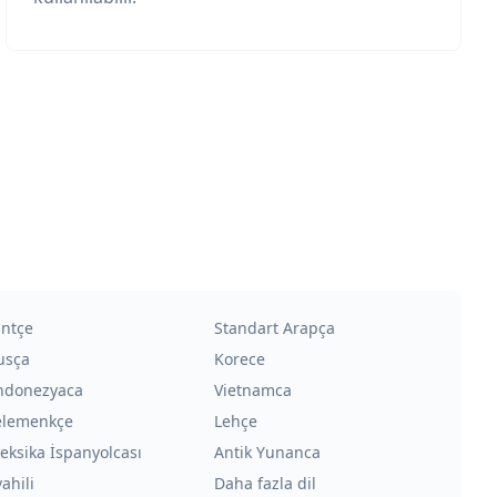
intçe
Standart Arapça
usça
Korece
ndonezyaca
Vietnamca
elemenkçe
Lehçe
eksika İspanyolcası
Antik Yunanca
ahili
Daha fazla dil