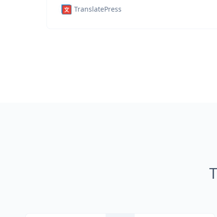
TranslatePress
T