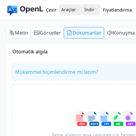
Çevir
Araçlar
İndir
Fiyatlandırma
Metin
Görseller
Dokümanlar
Konuşma
Otomatik algıla
Mükemmel biçimlendirme mi lazım?
Belge yükleyin veya çevirmek için belgeyi