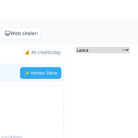
Web siteleri
💰 40 credits/day
✨ Hemen Dene
 sürükleyin