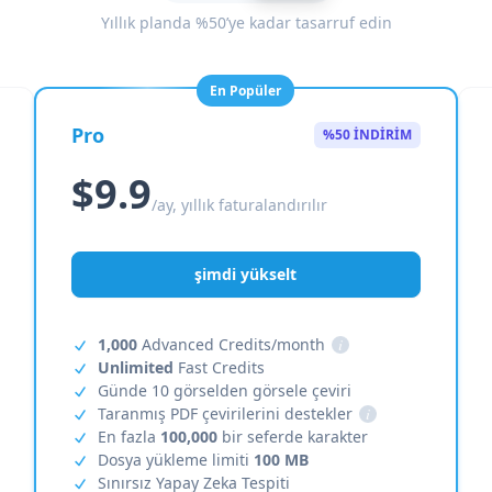
Yıllık planda %50’ye kadar tasarruf edin
En Popüler
Pro
%50 İNDİRİM
$9.9
/ay, yıllık faturalandırılır
şimdi yükselt
1,000
Advanced Credits/month
i
Unlimited
Fast Credits
Günde 10 görselden görsele çeviri
Taranmış PDF çevirilerini destekler
i
En fazla
100,000
bir seferde karakter
Dosya yükleme limiti
100 MB
Sınırsız Yapay Zeka Tespiti