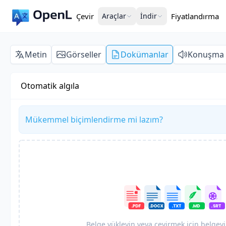
Çevir
Araçlar
İndir
Fiyatlandırma
Metin
Görseller
Dokümanlar
Konuşma
Otomatik algıla
Mükemmel biçimlendirme mi lazım?
Belge yükleyin veya çevirmek için belgeyi