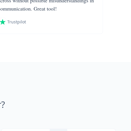
across without possible misunderstandings in
communication. Great tool!
Trustpilot
r?