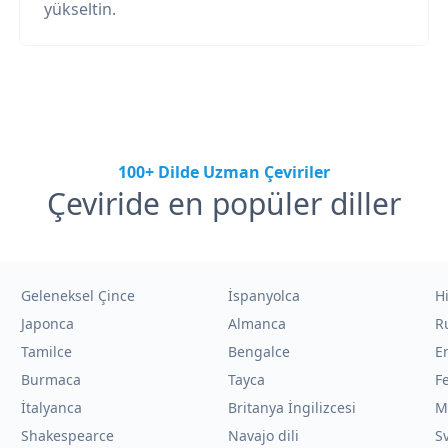
yükseltin.
100+ Dilde Uzman Çeviriler
Çeviride en popüler diller
Geleneksel Çince
İspanyolca
H
Japonca
Almanca
R
Tamilce
Bengalce
E
Burmaca
Tayca
F
İtalyanca
Britanya İngilizcesi
M
Shakespearce
Navajo dili
Sv