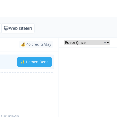
Web siteleri
💰 40 credits/day
✨ Hemen Dene
 sürükleyin