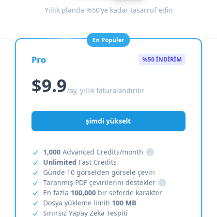
Yıllık planda %50’ye kadar tasarruf edin
En Popüler
Pro
%50 İNDİRİM
$9.9
/ay, yıllık faturalandırılır
şimdi yükselt
1,000
Advanced Credits/month
i
Unlimited
Fast Credits
Günde 10 görselden görsele çeviri
Taranmış PDF çevirilerini destekler
i
En fazla
100,000
bir seferde karakter
Dosya yükleme limiti
100 MB
Sınırsız Yapay Zeka Tespiti