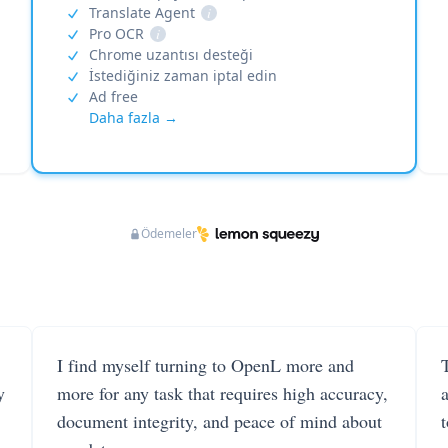
Translate Agent
i
Pro OCR
i
Chrome uzantısı desteği
İstediğiniz zaman iptal edin
Ad free
Daha fazla →
Ödemeler
I find myself turning to OpenL more and
T
y
more for any task that requires high accuracy,
document integrity, and peace of mind about