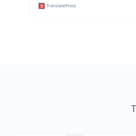
TranslatePress
T