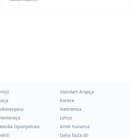
intçe
Standart Arapça
usça
Korece
ndonezyaca
Vietnamca
elemenkçe
Lehçe
eksika İspanyolcası
Antik Yunanca
ahili
Daha fazla dil