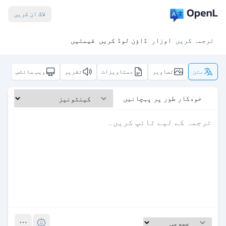
لاگ ان کریں
ترجمہ کریں
اوزار
ڈاؤن لوڈ کریں
قیمتیں
متن
تصاویر
دستاویزات
تقریر
ویب سائٹس
خودکار طور پر پہچانیں
Pro