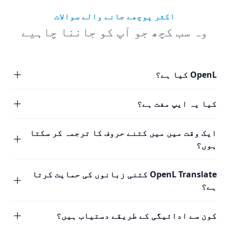
اکثر پوچھے جانے والے سوالات
وہ سب کچھ جو آپ کو جاننا چاہیے
OpenL کیا ہے؟
کیا یہ ایپ مفت ہے؟
ایک وقت میں میں کتنے حروف کا ترجمہ کر سکتا
ہوں؟
OpenL Translate کتنی زبانوں کی حمایت کرتا
ہے؟
کون سے ادائیگی کے طریقے دستیاب ہیں؟