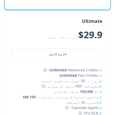
Ultimate
$29.9
/ماہ، سالانہ بلنگ
شروع کریں
i
Unlimited
Advanced Credits
Unlimited
Fast Credits
روزانہ 30 تصویر سے تصویر ترجمے
سکین شدہ PDF ترجمہ کی سہولت
i
تک
150,000
حروف ایک ساتھ
فائلیں اپ لوڈ کریں زیادہ سے زیادہ
100 MB
لامحدود AI ڈیٹیکشن
i
Translate Agent
i
Pro OCR