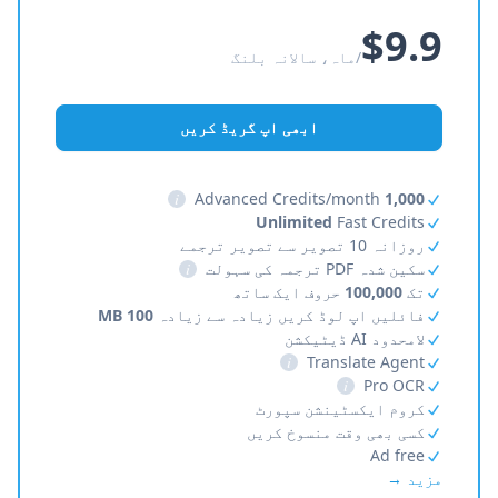
$9.9
/ماہ، سالانہ بلنگ
ابھی اپ گریڈ کریں
i
Advanced Credits/month
1,000
Unlimited
Fast Credits
روزانہ 10 تصویر سے تصویر ترجمے
سکین شدہ PDF ترجمہ کی سہولت
i
تک
100,000
حروف ایک ساتھ
فائلیں اپ لوڈ کریں زیادہ سے زیادہ
100 MB
لامحدود AI ڈیٹیکشن
i
Translate Agent
i
Pro OCR
کروم ایکسٹینشن سپورٹ
کسی بھی وقت منسوخ کریں
Ad free
مزید →