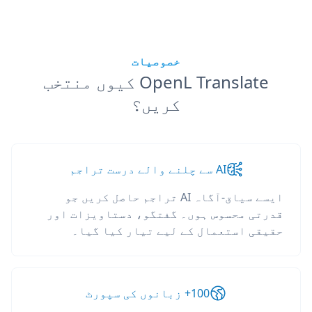
خصوصیات
OpenL Translate کیوں منتخب
کریں؟
AI سے چلنے والے درست تراجم
ایسے سیاق-آگاہ AI تراجم حاصل کریں جو
قدرتی محسوس ہوں۔ گفتگو، دستاویزات اور
حقیقی استعمال کے لیے تیار کیا گیا۔
100+ زبانوں کی سپورٹ