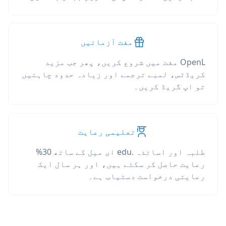
مفت آزمائیں
OpenL مفت میں شروع کریں، پھر جب مزید
کریڈٹس، لمبے ترجمے اور زیادہ حدود چاہئیں
تو اپ گریڈ کریں۔
تعلیمی رعایت
طلبہ اور اساتذہ .edu ای میل کے ساتھ 30%
رعایت حاصل کر سکتے ہیں، اور ہر سال ایک
رعایتی درخواست دستیاب ہے۔