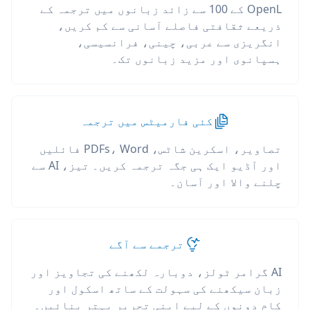
OpenL کے 100 سے زائد زبانوں میں ترجمہ کے
ذریعے ثقافتی فاصلے آسانی سے کم کریں،
انگریزی سے عربی، چینی، فرانسیسی،
ہسپانوی اور مزید زبانوں تک۔
کئی فارمیٹس میں ترجمہ
تصاویر، اسکرین شاٹس، PDFs، Word فائلیں
اور آڈیو ایک ہی جگہ ترجمہ کریں۔ تیز، AI سے
چلنے والا اور آسان۔
ترجمے سے آگے
AI گرامر ٹولز، دوبارہ لکھنے کی تجاویز اور
زبان سیکھنے کی سہولت کے ساتھ اسکول اور
کام دونوں کے لیے اپنی تحریر بہتر بنائیں۔