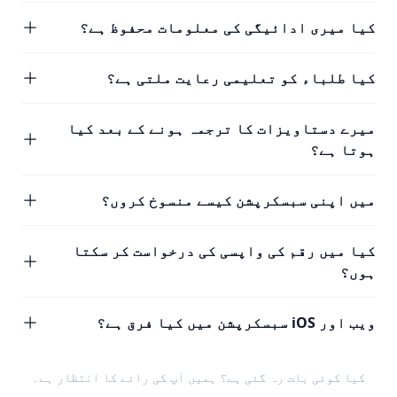
کیا میری ادائیگی کی معلومات محفوظ ہے؟
کیا طلباء کو تعلیمی رعایت ملتی ہے؟
میرے دستاویزات کا ترجمہ ہونے کے بعد کیا
ہوتا ہے؟
میں اپنی سبسکرپشن کیسے منسوخ کروں؟
کیا میں رقم کی واپسی کی درخواست کر سکتا
ہوں؟
ویب اور iOS سبسکرپشن میں کیا فرق ہے؟
کیا کوئی بات رہ گئی ہے؟ ہمیں
آپ کی رائے
کا انتظار ہے۔