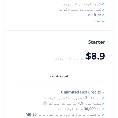
کروم ایکسٹینشن سپورٹ
کسی بھی وقت منسوخ کریں
Ad free
مزید →
Starter
$8.9
/ماہ، سالانہ بلنگ
شروع کریں
Unlimited
Fast Credits
روزانہ 3 تصویر سے تصویر ترجمے
سکین شدہ PDF ترجمہ کی سہولت
i
تک
30,000
حروف ایک ساتھ
فائلیں اپ لوڈ کریں زیادہ سے زیادہ
30 MB