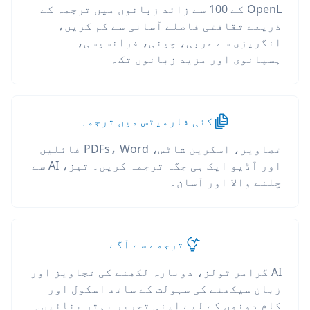
OpenL کے 100 سے زائد زبانوں میں ترجمہ کے
ذریعے ثقافتی فاصلے آسانی سے کم کریں،
انگریزی سے عربی، چینی، فرانسیسی،
ہسپانوی اور مزید زبانوں تک۔
کئی فارمیٹس میں ترجمہ
تصاویر، اسکرین شاٹس، PDFs، Word فائلیں
اور آڈیو ایک ہی جگہ ترجمہ کریں۔ تیز، AI سے
چلنے والا اور آسان۔
ترجمے سے آگے
AI گرامر ٹولز، دوبارہ لکھنے کی تجاویز اور
زبان سیکھنے کی سہولت کے ساتھ اسکول اور
کام دونوں کے لیے اپنی تحریر بہتر بنائیں۔