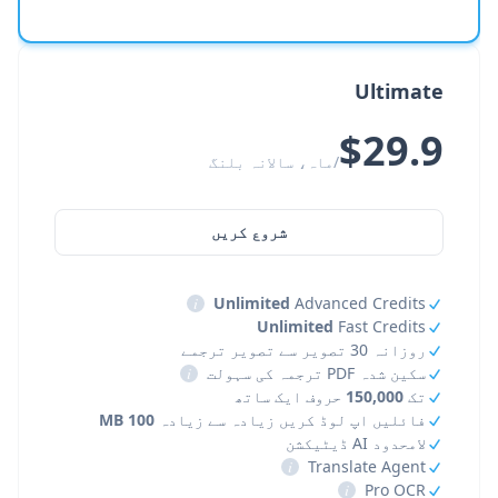
Ultimate
$29.9
/ماہ، سالانہ بلنگ
شروع کریں
i
Unlimited
Advanced Credits
Unlimited
Fast Credits
روزانہ 30 تصویر سے تصویر ترجمے
سکین شدہ PDF ترجمہ کی سہولت
i
تک
150,000
حروف ایک ساتھ
فائلیں اپ لوڈ کریں زیادہ سے زیادہ
100 MB
لامحدود AI ڈیٹیکشن
i
Translate Agent
i
Pro OCR