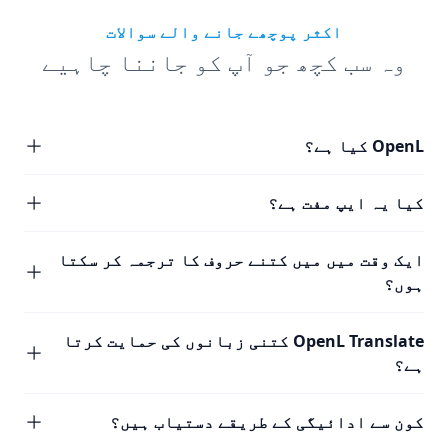
اکثر پوچھے جانے والے سوالات
وہ سب کچھ جو آپ کو جاننا چاہیے
OpenL کیا ہے؟
کیا یہ ایپ مفت ہے؟
ایک وقت میں میں کتنے حروف کا ترجمہ کر سکتا
ہوں؟
OpenL Translate کتنی زبانوں کی حمایت کرتا
ہے؟
کون سے ادائیگی کے طریقے دستیاب ہیں؟