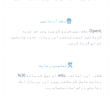
مفت آزمائیں
OpenL مفت میں شروع کریں، پھر جب مزید
کریڈٹس، لمبے ترجمے اور زیادہ حدود چاہئیں
تو اپ گریڈ کریں۔
تعلیمی رعایت
طلبہ اور اساتذہ .edu ای میل کے ساتھ 30%
رعایت حاصل کر سکتے ہیں، اور ہر سال ایک
رعایتی درخواست دستیاب ہے۔