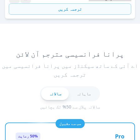
ترجمہ کریں
پرانا فرانسیسی مترجم آن لائن
اے آئی کے ساتھ سیکنڈز میں پرانا فرانسیسی میں
ترجمہ کریں
ماہانہ
سالانہ
سالانہ پلان سے 50% تک بچائیں
سب سے مقبول
Pro
50% رعایت