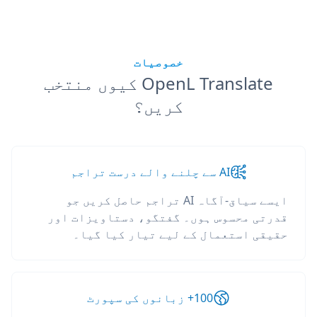
خصوصیات
OpenL Translate کیوں منتخب
کریں؟
AI سے چلنے والے درست تراجم
ایسے سیاق-آگاہ AI تراجم حاصل کریں جو
قدرتی محسوس ہوں۔ گفتگو، دستاویزات اور
حقیقی استعمال کے لیے تیار کیا گیا۔
100+ زبانوں کی سپورٹ