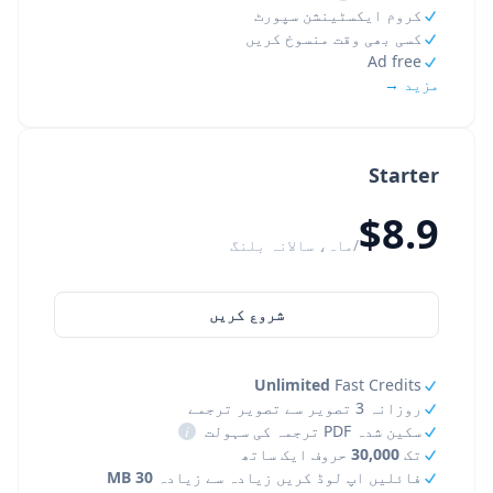
کروم ایکسٹینشن سپورٹ
کسی بھی وقت منسوخ کریں
Ad free
مزید →
Starter
$8.9
/ماہ، سالانہ بلنگ
شروع کریں
Unlimited
Fast Credits
روزانہ 3 تصویر سے تصویر ترجمے
سکین شدہ PDF ترجمہ کی سہولت
i
تک
30,000
حروف ایک ساتھ
فائلیں اپ لوڈ کریں زیادہ سے زیادہ
30 MB