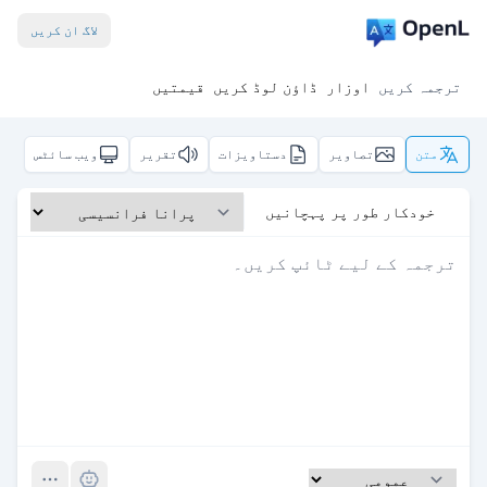
لاگ ان کریں
ترجمہ کریں
اوزار
ڈاؤن لوڈ کریں
قیمتیں
متن
تصاویر
دستاویزات
تقریر
ویب سائٹس
خودکار طور پر پہچانیں
Pro