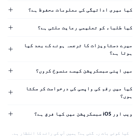
کیا میری ادائیگی کی معلومات محفوظ ہے؟
کیا طلباء کو تعلیمی رعایت ملتی ہے؟
میرے دستاویزات کا ترجمہ ہونے کے بعد کیا
ہوتا ہے؟
میں اپنی سبسکرپشن کیسے منسوخ کروں؟
کیا میں رقم کی واپسی کی درخواست کر سکتا
ہوں؟
ویب اور iOS سبسکرپشن میں کیا فرق ہے؟
کیا کوئی بات رہ گئی ہے؟ ہمیں
آپ کی رائے
کا انتظار ہے۔