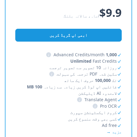
$9.9
/ماہ، سالانہ بلنگ
ابھی اپ گریڈ کریں
i
Advanced Credits/month
1,000
Unlimited
Fast Credits
روزانہ 10 تصویر سے تصویر ترجمے
سکین شدہ PDF ترجمہ کی سہولت
i
تک
100,000
حروف ایک ساتھ
فائلیں اپ لوڈ کریں زیادہ سے زیادہ
100 MB
لامحدود AI ڈیٹیکشن
i
Translate Agent
i
Pro OCR
کروم ایکسٹینشن سپورٹ
کسی بھی وقت منسوخ کریں
Ad free
مزید →